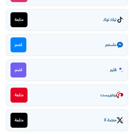
تيك توك
متابعة
ماسنجر
انضم
فايبر
انضم
بينتيريست
متابعة
منصة X
متابعة