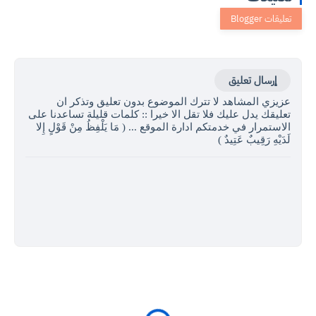
إرسال تعليق
عزيزي المشاهد لا تترك الموضوع بدون تعليق وتذكر ان
تعليقك يدل عليك فلا تقل الا خيرا :: كلمات قليلة تساعدنا على
الاستمرار في خدمتكم ادارة الموقع ... ( مَا يَلْفِظُ مِنْ قَوْلٍ إِلا
لَدَيْهِ رَقِيبٌ عَتِيدٌ )