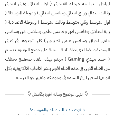
المراحل الدراسية مرحلة الابتدائي ( اول ابتدائي وثاني ابتدائي
وثالث ابتدائي ورابع ابتدائي وخامس ابتدائي ) ومرحلة المتوسطة (
اول متوسط وثاني متوسط وثالث متوسط ) ومرحلة الاعدادية (
رابع اعدادي وخامس ادبي وخامس علمي وسادس ادبي وسادس
علمي احيائي وسادس علمي تطبيقي ) كلها تجدوها في قناتي
الرسمية وايضا لدي قناة ثانية رسمية على موقع اليوتيوب باسم
( احمد مهدي Gaming ) مهتم بهذه القناة بمجتمع يختلف
عن القناة الاولى في هذه القناة اقوم بنشر الالعاب الالكترونية بكل
انواعها اسعى لزرع البسمة في وجوهكم وتغيير جو الدراسة
👇 انتهى الموضوع رسالة اخيرة بالأسفل 👇
لا تفوت جديد التحديثات والشروحات!