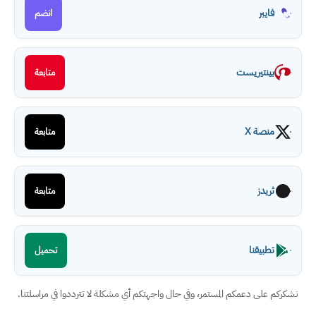
فايبر
انضم
بينتيريست
متابعة
منصة X
متابعة
ثريدز
متابعة
تطبيقنا
تحميل
نشكركم على دعمكم المستمر، وفي حال واجهتكم أي مشكلة لا تترددوا في مراسلتنا.