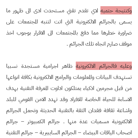
وكنتيجة حتميه
لاي تقدم تقني مستحدث ادى الى ظهور ما
يسمى بالجرائم الالكترونية التي اتت لتنبه المجتمعات على
ضراورة خطرها مما دفع بالمجتمعات الى الاقرار بوجوب اخذ
موقف صارم اتجاه تلك الجرائم .
وعليه فالجرائم الالكترونية
ظاهر اجرامية مستجدة نسبيا
تستهدف البيانات والمعلومات والبرامج الالكترونية بكافة انواعها
من قبل مجرمين اذكياء يمتلكون اداوت المعرفة التقنية بهدف
الاساءة للحياة الخاصة للافراد وقد تهدد الامن القومي للبلد
واشاعة ثقافة فقدان الثقة بالتقنية الحديثة وتحمل الجرائم
الالكترونية مسميات عدة منها . جرائم الكمبيوتر – جرائم
اصحاب الياقات البيضاء – الجرائم السايبيرية – جرائم التقنية