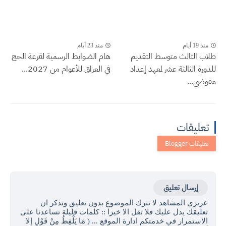
منذ 19 أيام
منذ 23 أيام
طلاب الثالث متوسط التقديم
هام الضوابط الرسمية لقرعة الحج
للدورة الثالثة عشر لمعهد إعداد
في العراق للأعوام من 2027...
مفوضي...
تعليقات
إرسال تعليق
عزيزي المشاهد لا تترك الموضوع بدون تعليق وتذكر ان
تعليقك يدل عليك فلا تقل الا خيرا :: كلمات قليلة تساعدنا على
الاستمرار في خدمتكم ادارة الموقع ... ( مَا يَلْفِظُ مِنْ قَوْلٍ إِلا