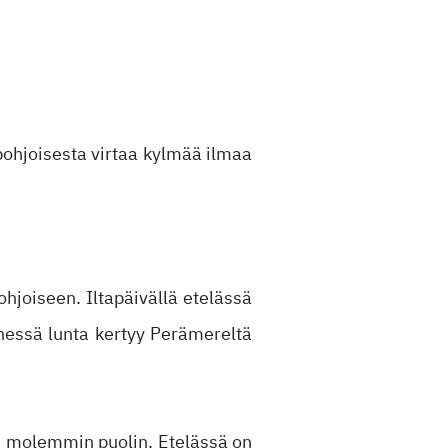
 pohjoisesta virtaa kylmää ilmaa
hjoiseen. Iltapäivällä etelässä
nessä lunta kertyy Perämereltä
rin molemmin puolin. Etelässä on