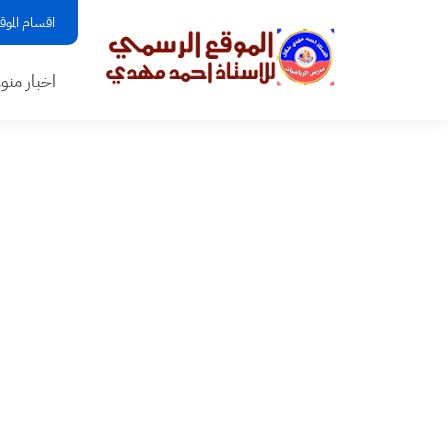
اقسام الموق
اخبار منو