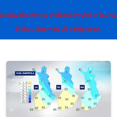
lä epävakainen ja etelässä hyvinkin lauha.
liikkuu Suomen yli pohjoiseen.