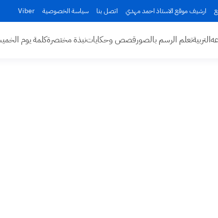
ع
ارشيف موقع الاستاذ احمد مهدي
اتصل بنا
سياسة الخصوصية
Viber
عه
التربية
تعلم الرسم بالصور
قصص وحكايات
نبذة مختصرة
كلمة يوم الخم