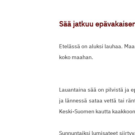
Sää jatkuu epävakaise
Etelässä on aluksi lauhaa. Maan
koko maahan.
Lauantaina sää on pilvistä ja 
ja lännessä sataa vettä tai r
Keski-Suomen kautta kaakkoon y
Sunnuntaiksi lumisateet siirtyv