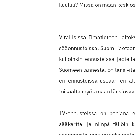
kuuluu? Missä on maan keskio
Virallisissa Ilmatieteen lait
sääennusteissa. Suomi jaetaan 
kulloinkin ennusteissa jaotell
Suomeen lännestä, on länsi-itä
eri ennusteissa useaan eri a
toisaalta myös maan länsiosaa
TV-ennusteissa on pohjana em
sääkartta, ja niinpä tällöin
sääennuste koostuu sekä meteo