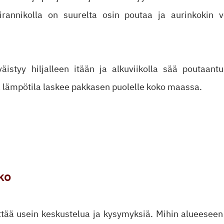
irannikolla on suurelta osin poutaa ja aurinkokin v
istyy hiljalleen itään ja alkuviikolla sää poutaantu
 lämpötila laskee pakkasen puolelle koko maassa.
ko
tää usein keskustelua ja kysymyksiä. Mihin alueesee