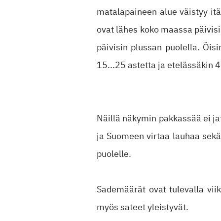
matalapaineen alue väistyy it
ovat lähes koko maassa päivisi
päivisin plussan puolella. Öis
15...25 astetta ja etelässäkin 4.
Näillä näkymin pakkassää ei jat
ja Suomeen virtaa lauhaa sekä 
puolelle.
Sademäärät ovat tulevalla vii
myös sateet yleistyvät.