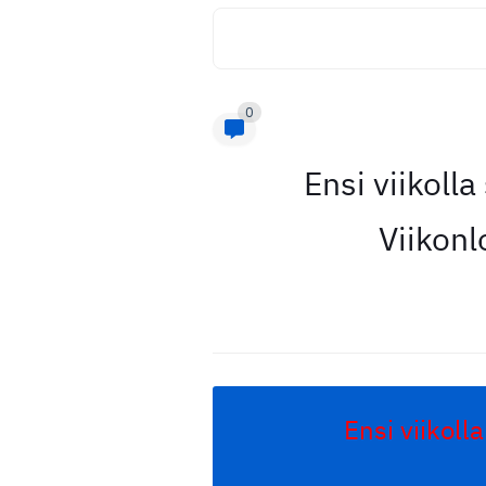
0
Ensi viikoll
Viikonl
Ensi viikol