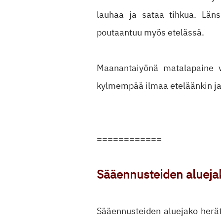
lauhaa ja sataa tihkua. Läns
poutaantuu myös etelässä.
Maanantaiyönä matalapaine vä
kylmempää ilmaa eteläänkin ja
============
Sääennusteiden alueja
Sääennusteiden aluejako herät