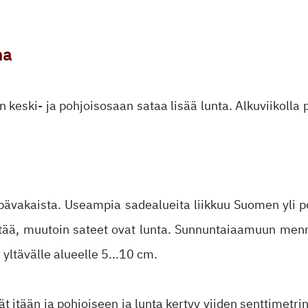
na
 keski- ja pohjoisosaan sataa lisää lunta. Alkuviikolla
epävakaista. Useampia sadealueita liikkuu Suomen yli po
äntää, muutoin sateet ovat lunta. Sunnuntaiaamuun men
ltävälle alueelle 5...10 cm.
ät itään ja pohjoiseen ja lunta kertyy viiden senttimet