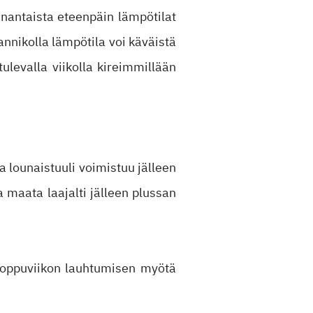
nantaista eteenpäin lämpötilat
nnikolla lämpötila voi käväistä
ulevalla viikolla kireimmillään
a lounaistuuli voimistuu jälleen
 maata laajalti jälleen plussan
 Loppuviikon lauhtumisen myötä