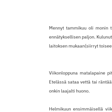
Mennyt tammikuu oli monin tav
ennätyksellisen paljon. Kulunut
laitoksen mukaan(siirryt toisee
Viikonloppuna matalapaine pi
Etelässä sataa vettä tai räntä
onkin laajalti huono.
Helmikuun ensimmäisellä vii