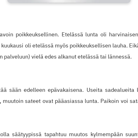
oin poikkeuksellinen. Etelässä lunta oli harvinaise
 kuukausi oli etelässä myös poikkeuksellisen lauha. Eik
n palveluun) vielä edes alkanut etelässä tai lännessä.
tää sään edelleen epävakaisena. Useita sadealueita l
ä, muutoin sateet ovat pääasiassa lunta. Paikoin voi sat
kolla säätyypissä tapahtuu muutos kylmempään suunt