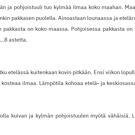
ään ja pohjoistuuli tuo kylmää ilmaa koko maahan. Maa
nkin pakkasen puolella. Ainoastaan lounaassa ja etelära
in pakkasta on koko maassa. Pohjoisessa pakkasta on t
..8 astetta.
ku etelässä kuitenkaan kovin pitkään. Ensi viikon lopull
kosteaa ilmaa. Lämpötila kohoaa etelä- ja keskiosassa
kolla kuivan ja kylmän pohjoistuulen myötä vähäisiä.