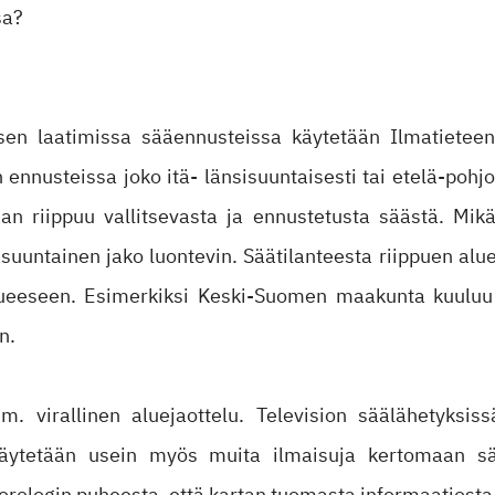
sa?
oksen laatimissa sääennusteissa käytetään Ilmatietee
ennusteissa joko itä- länsisuuntaisesti tai etelä-pohj
aan riippuu vallitsevasta ja ennustetusta säästä. Mik
suuntainen jako luontevin. Säätilanteesta riippuen alue 
lueeseen. Esimerkiksi Keski-Suomen maakunta kuuluu
n.
. virallinen aluejaottelu. Television säälähetyks
 käytetään usein myös muita ilmaisuja kertomaan s
rologin puheesta, että kartan tuomasta informaatiosta