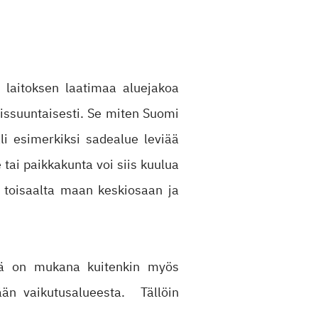
n laitoksen laatimaa aluejakoa
oissuuntaisesti. Se miten Suomi
äli esimerkiksi sadealue leviää
tai paikkakunta voi siis kuulua
 toisaalta maan keskiosaan ja
issä on mukana kuitenkin myös
ään vaikutusalueesta. Tällöin
.