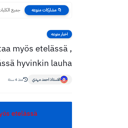
جميع الكليات
📁 مشاركات منوعه
اخبار منوعه
taa myös etelässä ,
ässä hyvinkin lauha
الاستاذ احمد مهدي
منذ 4 سنة
yös etelässä