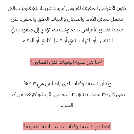
تكون الأعراض الخفيفة لفيروس كورونا شبيهة بالإنفلونزا، والتي
تشمل سيلان الأنف والسعال والتهاب الحلق والحمى. لكن
عندما تصبح الأعراض حادة وشديدة، تؤدي إلى صعوبات في
التنفس أو التهاب رئوي أو فشل كلوي أو الوفاة.
٣-ما هي نسبة الوفيات لدى المصابين؟
ج/ أن نسبة الوفيات لدى المصابين هي ٢.٣%
يعني كل ٣٠٠ مصاب يتوفى ٣ أشخاص تقريبا،واكثرهم من كبار
السن.
٤-ما هي نسبة الوفيات حسب لفئة العمرية؟