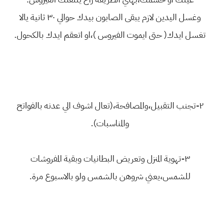
وغسل اليدين لازم يبقى الصابون بيدك حوالي ٣٠ ثانية يالا
تغسل ايدك( حتى ايموت الفيروس )،او اتعقم ايدك بالكحول.
٢-تجنب التقبيل،والمصافحة،(تعال اشوف الي عدنه بالفواتح
والمناسبات).
٣-تهوية المنزل وتعريض البطانيات وبقية المفروشات
للشمس،يعني شروهن بالشمس ولو بالاسبوع مرة.