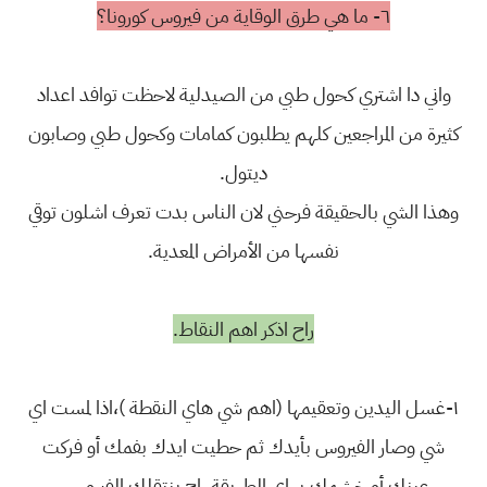
٦- ما هي طرق الوقاية من فيروس كورونا؟
واني دا اشتري كحول طبي من الصيدلية لاحظت توافد اعداد
كثيرة من المراجعين كلهم يطلبون كمامات وكحول طبي وصابون
ديتول.
وهذا الشي بالحقيقة فرحني لان الناس بدت تعرف اشلون توقي
نفسها من الأمراض المعدية.
راح اذكر اهم النقاط.
١-غسل اليدين وتعقيمها (اهم شي هاي النقطة )،اذا لمست اي
شي وصار الفيروس بأيدك ثم حطيت ايدك بفمك أو فركت
عينك أو خشمك،بهاي الطريقة راح ينتقلك الفيروس.