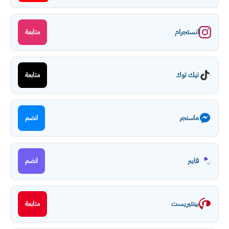
انستجرام
متابعة
تيك توك
متابعة
ماسنجر
انضم
فايبر
انضم
بينتيريست
متابعة