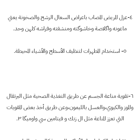
٤-عزل المريض المصاب باعراض السعال الرشح والصخونة يعني
ماعونه واگلاصة وخاشوگته ومنشفته وفراشه كلهن وحد.
٥- استخدام المطهرات لتنظيف الأسطح والأشياء المحيطة.
٦-تقوية مناعة الجسم عن طريق التغذية الصحية مثل البرتقال
والموز والكيوي،والعسل بالليمون،وعن طريق أخذ بعض المقويات
التي تعزز المناعة مثل ال زنك و فيتامين سي واوميگا ٣.