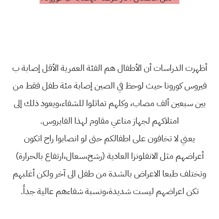
أظهرت الدراسات أن الأطفال هم الفئة العمرية الأقل إصابة ب
فيروس كورونا حيث لوحظ في الصين إصابة مئة طفل فقط من
بين سبعين ألف مصاب، وكلهم تماثلوا للشفاء،ويعود ذلك إلى
امتلاكهم لجهاز مناعي مقاوم لهذا الفايروس.
يعني لا تخافون على اطفالكم حتى لو انصابوا راح اتكون
أعراضهم مثل الانفلونزا العادية (رشح،سعال،ارتفاع بالحرارة)
وتختلف طبعا الاعراض بالشدة من طفل الى آخر ولكن أغلبهم
تكن اعراضهم ليست شديدة،ونسبة شفاءهم عالية جداً.