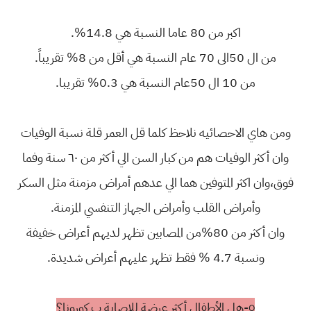
اكبر من 80 عاما النسبة هي 14.8%.
من ال 50الى 70 عام النسبة هي أقل من 8% تقريباً.
من 10 ال 50عام النسبة هي 0.3% تقريبا.
ومن هاي الاحصائيه نلاحظ كلما قل العمر قلة نسبة الوفيات
وان أكثر الوفيات هم من كبار السن الي أكثر من ٦٠ سنة وفما
فوق،وان اكثر المتوفين هما الي عدهم أمراض مزمنة مثل السكر
وأمراض القلب وأمراض الجهاز التنفسي المزمنة.
وان أكثر من 80%من المصابين تظهر لديهم أعراض خفيفة
ونسبة 4.7 % فقط تظهر عليهم أعراض شديدة.
٥-هل الأطفال أكثر عرضة للإصابة ب كورونا؟