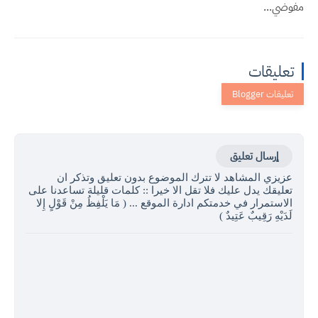
مفوضي...
تعليقات
إرسال تعليق
عزيزي المشاهد لا تترك الموضوع بدون تعليق وتذكر ان
تعليقك يدل عليك فلا تقل الا خيرا :: كلمات قليلة تساعدنا على
الاستمرار في خدمتكم ادارة الموقع ... ( مَا يَلْفِظُ مِنْ قَوْلٍ إِلا
لَدَيْهِ رَقِيبٌ عَتِيدٌ )