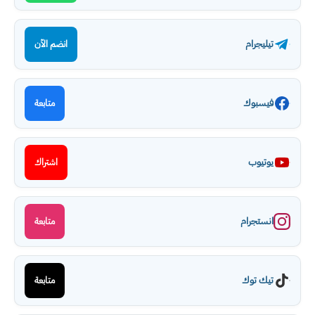
تيليجرام
انضم الآن
فيسبوك
متابعة
يوتيوب
اشتراك
انستجرام
متابعة
تيك توك
متابعة