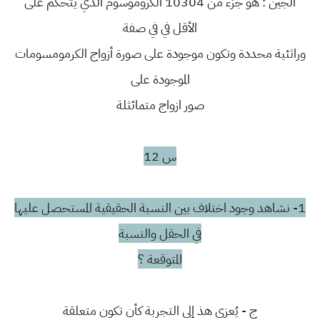
الجين : هو جزء من 10304 الكروموسوم الذي يتحكم على
الأقل في في صفة
وراثئية محددة وتكون موجودة على صورة أزواج الكرمومسومات
الموجودة على
صور ازواج متمائثلة
س 12
1- نشاهد وجود اختلاف بين النسبة الحقيقية المستحصل عليها
في الحقل والنسبة
المتوقعة ؟
ج - يُعزى هذ إلى التجربة كأن تكون متعلقة