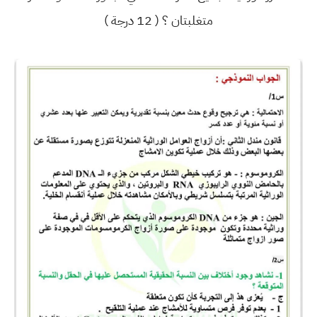
متغلبتان ؟ ( 12 درجة )