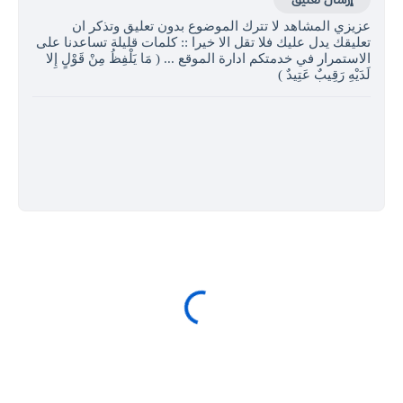
عزيزي المشاهد لا تترك الموضوع بدون تعليق وتذكر ان
تعليقك يدل عليك فلا تقل الا خيرا :: كلمات قليلة تساعدنا على
الاستمرار في خدمتكم ادارة الموقع ... ( مَا يَلْفِظُ مِنْ قَوْلٍ إِلا
لَدَيْهِ رَقِيبٌ عَتِيدٌ )