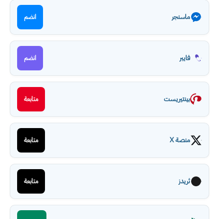
ماسنجر
انضم
فايبر
انضم
بينتيريست
متابعة
منصة X
متابعة
ثريدز
متابعة