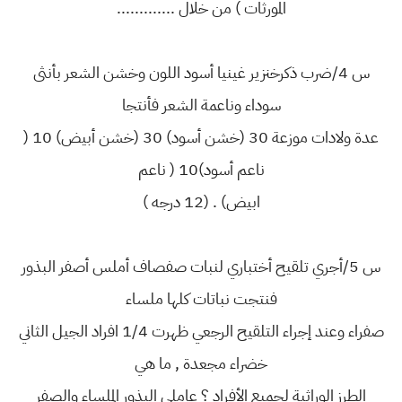
المورثات ) من خلال .............
س 4/ضرب ذكرخنزير غينيا أسود اللون وخشن الشعر بأنثى
سوداء وناعمة الشعر فأنتجا
عدة ولادات موزعة 30 (خشن أسود) 30 (خشن أبيض) 10 (
ناعم أسود)10 ( ناعم
ابيض) . (12 درجه )
س 5/أجري تلقيح أختباري لنبات صفصاف أملس أصفر البذور
فنتجت نباتات كلها ملساء
صفراء وعند إجراء التلقيح الرجعي ظهرت 1/4 افراد الجيل الثاني
خضراء مجعدة , ما هي
الطرز الوراثية لجميع الأفراد ؟ عاملي البذور الملساء والصفر