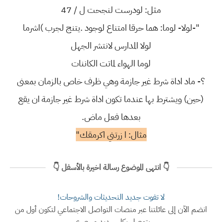
مثل: لودرست لنجحت ل / 47
"-لولا- لوما: هما حرقا امتناع لوجود .يتنج لجرب )اشرما
لولا المدارس لانتشر الجهل
لوما الهواء لماتت الكاننات
؟- ماد اداة شرط غير جازمة وهي ظرف خاص بالزمان بمعنى
(حين) ويشترط بها عندما تكون اداة شرط غير جازمة ان يقع
بعدها فعل ماض.
مثال: ا زرتني اكرمقك"
👇 انتهى الموضوع رسالة اخيرة بالأسفل 👇
لا تفوت جديد التحديثات والشروحات!
انضم الآن إلى عائلتنا عبر منصات التواصل الاجتماعي لتكون أول من