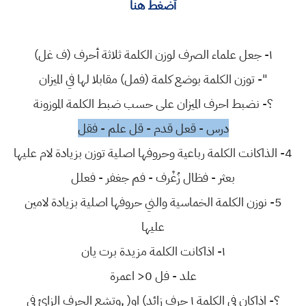
أضغط هنا
١- جعل علماء الصرف لوزن الكلمة ثلاثة أحرف (ف غل)
"- توزن الكلمة بوضع كلمة (فمل) مقابلا لها في الميزان
؟- نضبط احرف الميزان على حسب ضبط الكلمة الموزونة
درس - قعل قدم - قل علم - فقل
4- الذاكانت الكلمة رباعية وحروفها اصلية توزن بزيادة لام عليها
بعثر - فظال زُغْرف - فم جغفر - فعلل
5- نوزن الكلمة الخماسية والني حروفها اصلية بزيادة لامين
عليها
١- اذاكانت الكلمة مزيدة برت يان
علد - فل 0< اعمرة
؟- اذاكان في الكلمة ١ حرف زائد) او( ,وتشع الحرف الزائ في