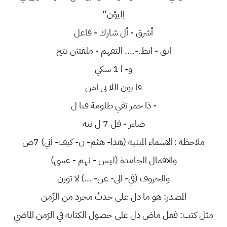
إليؤن”
أشرق - أل شارك - فاعل
انق - انط.-.... التفهم - ملفتئن تتح
و- ا 1 سكي
فا بون اللا بي امن
- ذا حمر تفي طلومة فنا ل
صاءر - فل 7 ل نيه
ملاحظة : الاسماء المبنية (هذا- هثم- ن- كيف- أني) 7ص
والافمال الجامدة (ليس - نهم - عسى)
والحروف (في- الى- عن- ...) لا توزن
المصدر: هو ما دل على حدثُ مجرد من الزّمن
مثل كتب: فعل ماض دل على حصول الكتابة في الرّمن الماضي