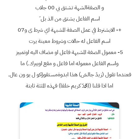
و الصفةالشهة تشتق بي 00 جلاب
اسم الفاعل يشتق من الذ بل َ
+- الايشترط في عمل الصفة المشبهة اي شرط ى و07
اسم الفاعل له حالات وشروط معينة يرت
5- معمول الصفة المشبهة فاعل او مضاف اليه اوتمييز
واسم الفاعل معموله اما فاعل و مقع اوييرك.) ما
فعندما تقول (زيدَ جالسّ) هذا ابدوةمستقوؤكو ل يو ون عال.
اما اذا قلنا ((محمدّ كريم خلقا) فهذه المثثة ثابتة