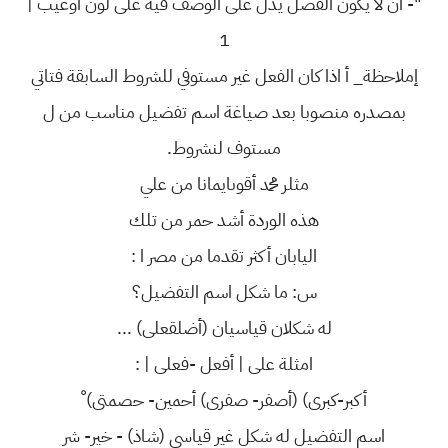
"- ان لا يكون الفصل يدل على الوصف فيه على لون اوعيب |
1
إملاحظة_ أ اذا كان الفعل غير مستوفي للشروط السابقة فتاتي
بمصدره منصوبا بعد صياغة اسم تفضيل مناسب من ل
مستوف لنشروط.
مثلر محمد أقوىايمانا من علي
هذه الوردة أشد حمر من تلك
اليابان أكثر تقدما من مصر ا :
س: ما شكل اسم التفضيل؟
له شكلان قياسيان (أضلقعلى) ...
امثلة على | أفعل -فعلى | :
أكبر-كبرى) (أصفر- صفرى) أحمين- حصمتى) ْ
اسم التفضيل له شكل غير قياسي (شاذ) - خير- شر