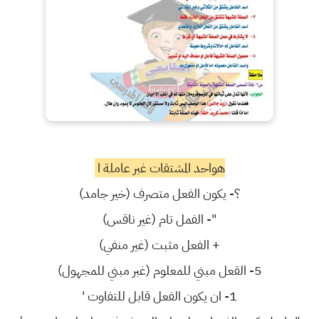
هواحد المشتقات غبر عاملة ا
؟- يكون الفعل متصرف (خير جامد)
"- الفمل تام (غير ناقس)
+ الفعل مثبت (غير منفي)
5- القعل مبني للمعلوم (غبر مبني للمجهول)
1- ان يكون الفعل قابل للتفاوت '