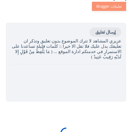
إرسال تعليق
عزيزي المشاهد لا تترك الموضوع بدون تعليق وتذكر ان
تعليقك يدل عليك فلا تقل الا خيرا :: كلمات قليلة تساعدنا على
الاستمرار في خدمتكم ادارة الموقع ... ( مَا يَلْفِظُ مِنْ قَوْلٍ إِلا
لَدَيْهِ رَقِيبٌ عَتِيدٌ )