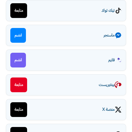
تيك توك
متابعة
ماسنجر
انضم
فايبر
انضم
بينتيريست
متابعة
منصة X
متابعة