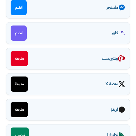
ماسنجر
انضم
فايبر
انضم
بينتيريست
متابعة
منصة X
متابعة
ثريدز
متابعة
تطبيقنا
تحميل