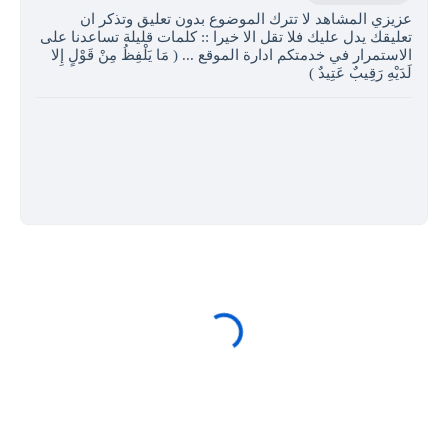
عزيزي المشاهد لا تترك الموضوع بدون تعليق وتذكر ان
تعليقك يدل عليك فلا تقل الا خيرا :: كلمات قليلة تساعدنا على
الاستمرار في خدمتكم ادارة الموقع ... ( مَا يَلْفِظُ مِنْ قَوْلٍ إِلا
لَدَيْهِ رَقِيبٌ عَتِيدٌ )