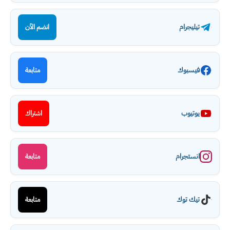
تيليجرام
انضم الآن
فيسبوك
متابعة
يوتيوب
اشتراك
انستجرام
متابعة
تيك توك
متابعة