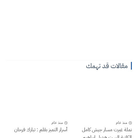
مقالات قد تهمك
منذ عام
منذ عام
نملة غيرت مسار جيش كامل
أسرار التميز بقلم : تبارك فرحان
الكاتبة الست هديل ابراهيم