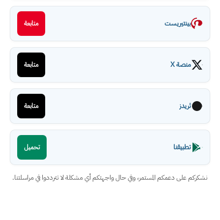
بينتيريست
متابعة
منصة X
متابعة
ثريدز
متابعة
تطبيقنا
تحميل
نشكركم على دعمكم المستمر، وفي حال واجهتكم أي مشكلة لا تترددوا في مراسلتنا.