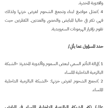
والادوية المخدرة.
4 )تمثل مواضع لبناء وتجمع الشحوم لغرض خزنها ولذلك
فهي تكثر في خاليا المبايض والخصى
والغدتين. الكظرتين حيث
تقوم بإفراز الهرمونات السترويدية.
حدد المسؤول عما يأتي/
1 )إزالة التأثير السمي لبعض السموم واألدوية المخدرة: -الشبكة
البالزمية الداخلية الملساء
2 )تجمع الشحوم لغرض خزنها: -الشبكة البالزمية الداخلية
الملساء.
علل/ تكثر الشبكة البالزمية الداخلية الملساء في المبايض