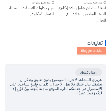
منذ بضع سنوات
منذ بضع سنوات
أسئلة امتحان شامل ماده إنكليزي
مهم خطوات الاجابة على اسئلة
الصف السادس اعدادي مع
امتحان الانكليزي
الحل...
تعليقات
إرسال تعليق
عزيزي المشاهد لا تترك الموضوع بدون تعليق وتذكر ان
تعليقك يدل عليك فلا تقل الا خيرا :: كلمات قليلة تساعدنا على
الاستمرار في خدمتكم ادارة الموقع ... ( مَا يَلْفِظُ مِنْ قَوْلٍ إِلا
لَدَيْهِ رَقِيبٌ عَتِيدٌ )