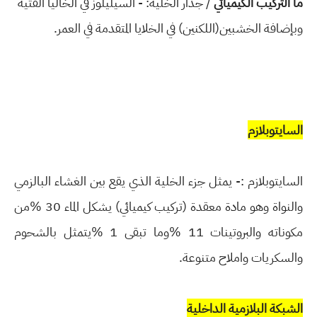
ما التركيب الكيميائي
/ جدار الخلية: - السيليلوز في الخاليا الفتية
وبإضافة الخشبين(اللكنين) في الخلايا
المتقدمة في العمر.
السايتوبلازم
السايتوبلازم :- يمثل جزء الخلية الذي يقع بين الغشاء البالزمي
والنواة وهو مادة معقدة (تركيب كيميائي)
يشكل الماء 30 %من
مكوناته والبروتينات 11 %وما تبقى 1 %يتمثل بالشحوم
والسكريات
واملاح متنوعة.
الشبكة البلازمية الداخلية