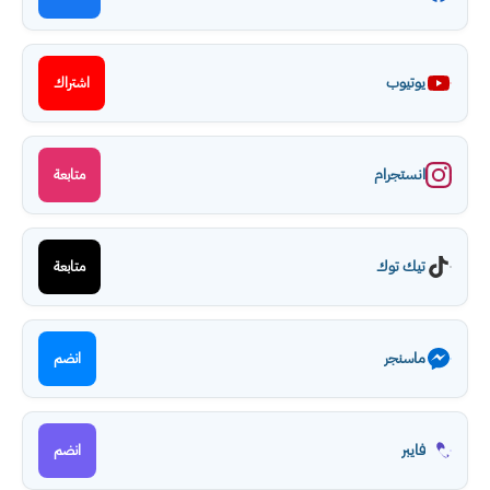
يوتيوب
اشتراك
انستجرام
متابعة
تيك توك
متابعة
ماسنجر
انضم
فايبر
انضم