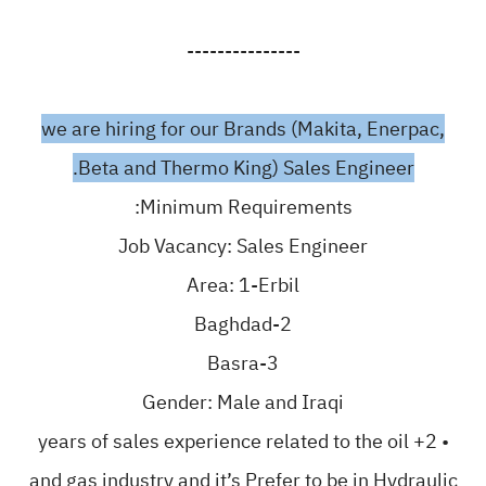
---------------
we are hiring for our Brands (Makita, Enerpac,
Beta and Thermo King) Sales Engineer.
Minimum Requirements:
Job Vacancy: Sales Engineer
Area: 1-Erbil
2-Baghdad
3-Basra
Gender: Male and Iraqi
• 2+ years of sales experience related to the oil
and gas industry and it’s Prefer to be in Hydraulic