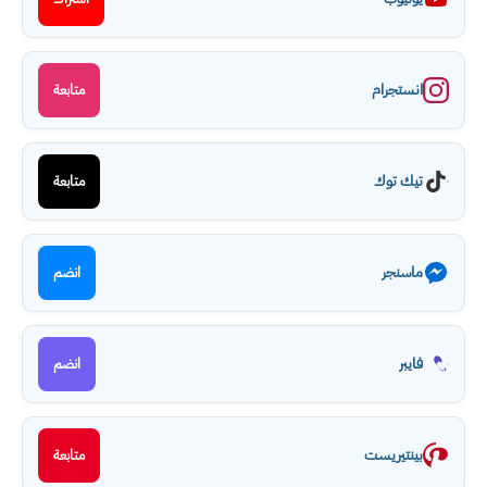
انستجرام
متابعة
تيك توك
متابعة
ماسنجر
انضم
فايبر
انضم
بينتيريست
متابعة