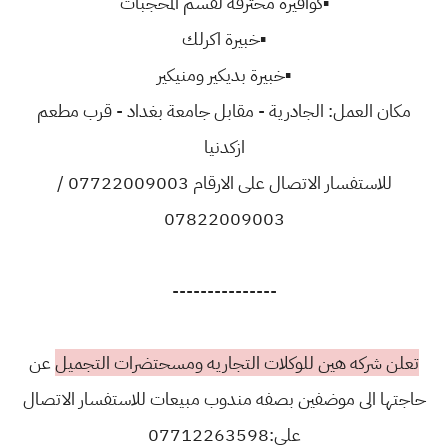
▪️كوافيرة محترفة لقسم المحجبات
▪️خبيرة اكرلك
▪️خبيرة بديكير ومنيكير
مكان العمل: الجادرية - مقابل جامعة بغداد - قرب مطعم
ازكدنيا
للاستفسار الاتصال على الارقام 07722009003 /
07822009003
---------------
تعلن شركه هين للوكلات التجاريه ومسحتضرات التجميل
عن
حاجتها الى موضفين بصفه مندوب مبيعات للاستفسار الاتصال
على:07712263598