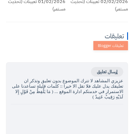
02/02/2026 تعيينات (تحديث
01/02/2026 تعيينات (تحديث
مستمر)
مستمر)
تعليقات
إرسال تعليق
عزيزي المشاهد لا تترك الموضوع بدون تعليق وتذكر ان
تعليقك يدل عليك فلا تقل الا خيرا :: كلمات قليلة تساعدنا على
الاستمرار في خدمتكم ادارة الموقع ... ( مَا يَلْفِظُ مِنْ قَوْلٍ إِلا
لَدَيْهِ رَقِيبٌ عَتِيدٌ )