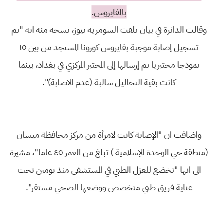
بالفايروس.
وقالت الدائرة في بيان تلقت السومرية نيوز، نسخة منه انه "تم
تسجيل إصابة موجبة بفايروس كورونا المستجد من بين ١٥
نموذجا مختبريا تم إرسالها إلى المختبر المركزي في بغداد، بينما
كانت بقية التحاليل سالبة (عدم الاصابة)".
واضافت ان "الإصابة كانت لامرأة من مركز محافظة ميسان
(منطقة حي الوحدة الإسلامية ) تبلغ من العمر ٤٥ عاما"، مشيرة
الى انها "تخضع للعزل الطبي في المستشفى منذ يومين تحت
عناية فريق طبي متخصص ووضعها الصحي مستقر".