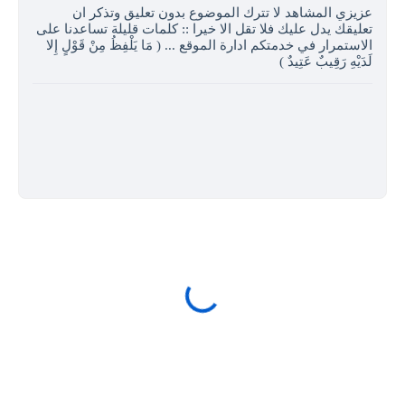
عزيزي المشاهد لا تترك الموضوع بدون تعليق وتذكر ان
تعليقك يدل عليك فلا تقل الا خيرا :: كلمات قليلة تساعدنا على
الاستمرار في خدمتكم ادارة الموقع ... ( مَا يَلْفِظُ مِنْ قَوْلٍ إِلا
لَدَيْهِ رَقِيبٌ عَتِيدٌ )