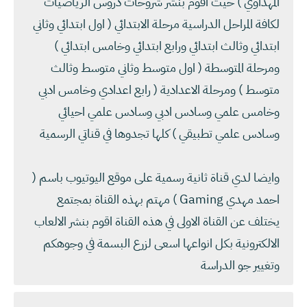
المهداوي ) حيث اقوم بنشر شروحات دروس الرياضيات
لكافة المراحل الدراسية مرحلة الابتدائي ( اول ابتدائي وثاني
ابتدائي وثالث ابتدائي ورابع ابتدائي وخامس ابتدائي )
ومرحلة المتوسطة ( اول متوسط وثاني متوسط وثالث
متوسط ) ومرحلة الاعدادية ( رابع اعدادي وخامس ادبي
وخامس علمي وسادس ادبي وسادس علمي احيائي
وسادس علمي تطبيقي ) كلها تجدوها في قناتي الرسمية
وايضا لدي قناة ثانية رسمية على موقع اليوتيوب باسم (
احمد مهدي Gaming ) مهتم بهذه القناة بمجتمع
يختلف عن القناة الاولى في هذه القناة اقوم بنشر الالعاب
الالكترونية بكل انواعها اسعى لزرع البسمة في وجوهكم
وتغيير جو الدراسة