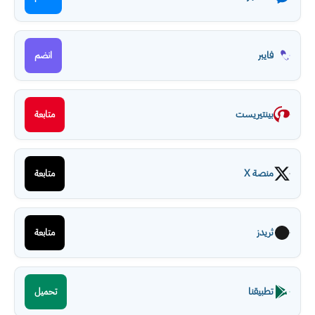
فايبر
انضم
بينتيريست
متابعة
منصة X
متابعة
ثريدز
متابعة
تطبيقنا
تحميل