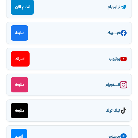
تيليجرام
انضم الآن
فيسبوك
متابعة
يوتيوب
اشتراك
انستجرام
متابعة
تيك توك
متابعة
ماسنجر
انضم