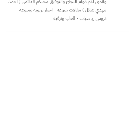
واتمنى لكم دوام النجاح والتوفيق محبكم الدائمي ( احمد
مهدي شلال ) مقالات منوعه - اخبار تربويه ومنوعه -
دروس رياضيات - العاب وترفيه