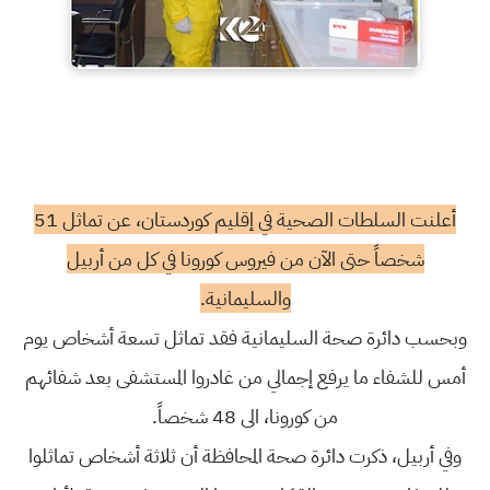
أعلنت السلطات الصحية في إقليم كوردستان، عن تماثل 51
شخصاً حتى الآن من فيروس كورونا في كل من أربيل
والسليمانية.
وبحسب دائرة صحة السليمانية فقد تماثل تسعة أشخاص يوم
أمس للشفاء ما يرفع إجمالي من غادروا المستشفى بعد شفائهم
من كورونا، الى 48 شخصاً.
وفي أربيل، ذكرت دائرة صحة المحافظة أن ثلاثة أشخاص تماثلوا