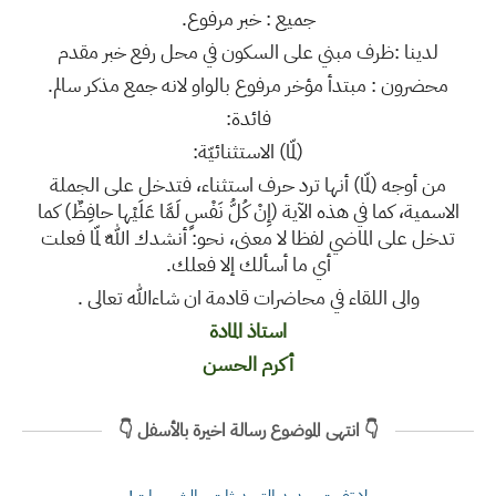
جميع : خبر مرفوع.
لدينا :ظرف مبني على السكون في محل رفع خبر مقدم
محضرون : مبتدأ مؤخر مرفوع بالواو لانه جمع مذكر سالم.
فائدة:
(لمّا) الاستثنائيّة:
من أوجه (لمّا) أنها ترد حرف استثناء، فتدخل على الجملة
الاسمية، كما في هذه الآية (إِنْ كُلُّ نَفْسٍ لَمَّا عَلَيْها حافِظٌ) كما
تدخل على الماضي لفظا لا معنى، نحو: أنشدك اللّه لمّا فعلت
أي ما أسألك إلا فعلك.
والى اللقاء في محاضرات قادمة ان شاءالله تعالى .
استاذ المادة
أكرم الحسن
👇 انتهى الموضوع رسالة اخيرة بالأسفل 👇