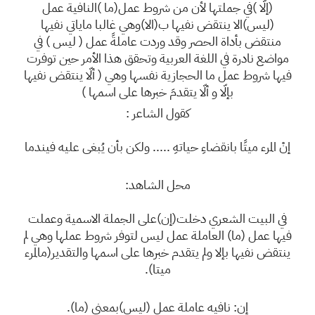
(إلّا )في جملتها لأن من شروط عمل(ما )النافية عمل
(ليس)الا ينتقض نفيها ب(الا)وهي غالبا ماياتي نفيها
منتقض بأداة الحصر وقد وردت عاملةً عمل ( ليس ) في
مواضع نادرة في اللغة العربية وتحقق هذا الأمر حين توفرت
فيها شروط عمل ما الحجازية نفسها وهي ( ألّا ينتقض نفيها
بإلّا و ألّا يتقدمَ خبرها على اسمها )
كقول الشاعر :
إنْ المرء ميتًا بانقضاءِ حياتهِ ..... ولكن بأن يُبغى عليه فيندما
محل الشاهد:
في البيت الشعري دخلت(إن)على الجملة الاسمية وعملت
فيها عمل (ما) العاملة عمل ليس لتوفر شروط عملها وهي لم
ينتقض نفيها بإلا ولم يتقدم خبرها على اسمها والتقدير(مالمرء
ميتا).
إن: نافيه عاملة عمل (ليس)بمعنى (ما).