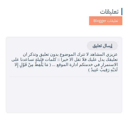
تعليقات
إرسال تعليق
عزيزي المشاهد لا تترك الموضوع بدون تعليق وتذكر ان
تعليقك يدل عليك فلا تقل الا خيرا :: كلمات قليلة تساعدنا على
الاستمرار في خدمتكم ادارة الموقع ... ( مَا يَلْفِظُ مِنْ قَوْلٍ إِلا
لَدَيْهِ رَقِيبٌ عَتِيدٌ )