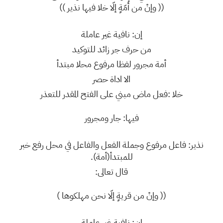
(( وإنْ من أُمّةٍ إلّا خلا فيها نذير ))
إن: نافية غير عاملة
من حرف جر زائد للتوكيد
أمة مجرور لفظا مرفوع محلا مبتدأ
الا اداة حصر
خلا :فعل ماض مبني على الفتح المقدر للتعذر
فيها: جار ومجرور
نذير: فاعل مرفوع وجملة الفعل والفاعل في محل رفع خبر
للمبتدأ(أمة).
قال تعالى:
(( وإنْ من قريةٍ إلّا نحن مهلكوها )
إن: نافية غير عاملة