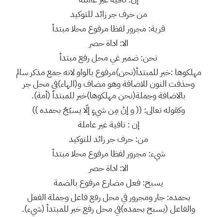
من حرف جر زائد للتوكيد
قرية: مجرور لفظا مرفوع محلا مبتدأ
الا: اداة حصر
نحن: ضمير غي محل رفع مبتدأ
مهلكوها :خبر للمبتدأ(نحن)مرفوع بالواو لانه جمع مذكر سالم
وحذفت النون للاضافة وهو مضاف و(الهاء)في محل جر
بالاضافة وجملة(نحن مهلكوها)خبر للمبتدأ (أمة).
وكقوله تعالى: (( و إنْ مِن شيءٍ إلّا يسبّحُ بحمده ))
إن : نافية غير عاملة
من: حرف جر زائد للتوكيد
شيء: مجرور لفظا مرفوع محلا مبتدأ
الا: اداة حصر
يسبح: فعل مضارع مرفوع بالضمة
بحمده: جار ومجرور في محل رفع فاعل وجملة الفعل
والفاعل (يسبح بحمده)في محل رفع خبر للمبتدأ (شيء).