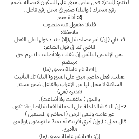
لبثتم: (لبث): فعل ماض مبني على السكون لأتصاله بضمير
رفع متحرك ( والتاء) ضمير في محل رفع فاعل .
إلا: أداة حصر
قليلا: مفعول فيه منصوب
ملاحظة:
قد تاتي ( إنْ) غير مصاحبة ل(إلا) عند دخولها على الفعل
الماضي كما في قول الشاعر:
عين الإله عن الباغين إنْ غفلت ولا أضاعت لديهم حق
مهتضم
إ افية غير عاملة بمعنى (ما)
غفلت: فعل ماضي مبني على الفتح و( التاء) تاء التأنيث
الساكنة لا محل لها من الإعراب والفاعل ضمير مستتر
تقديره (هي)
والمعنى ( ماغفلت ولا أضاعت).
2- إنْ النافية الداخلة على الجملة الفعلية المضارعة: تكون
غير عاملة وتنفي الزمن ( الحاضر و المستقبل )
قال تعالى : ( وإنْ أدري أقريبٌ أم بعيدٌ ما توعدون )والمعنى
ماأدري.
إنْ: نافية غير عاملة بمعنى (ما)