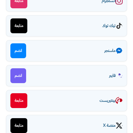
انستجرام
متابعة
تيك توك
متابعة
ماسنجر
انضم
فايبر
انضم
بينتيريست
متابعة
منصة X
متابعة