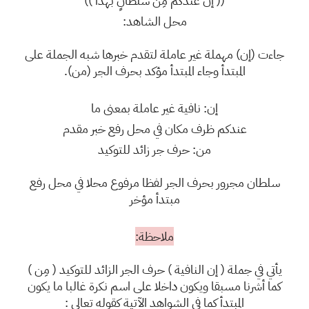
(( إنْ عندكم مِن سلطانٍ بهذا ))
محل الشاهد:
جاءت (إن) مهملة غير عاملة لتقدم خبرها شبه الجملة على
المبتدأ وجاء المبتدأ مؤكد بحرف الجر (من).
إن: نافية غير عاملة بمعنى ما
عندكم ظرف مكان في محل رفع خبر مقدم
من: حرف جر زائد للتوكيد
سلطان مجرور بحرف الجر لفظا مرفوع محلا في محل رفع
مبتدأ مؤخر
ملاحظة:
يأتي في جملة ( إن النافية ) حرف الجر الزائد للتوكيد ( مِن )
كما أشرنا مسبقا ويكون داخلا على اسم نكرة غالبا ما يكون
المبتدأ كما في الشواهد الآتية كقوله تعالى :