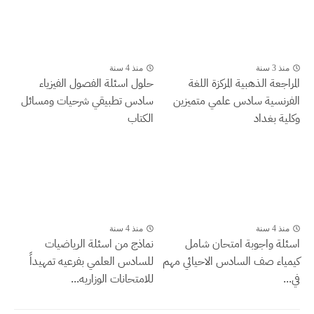
منذ 3 سنة
منذ 4 سنة
المراجعة الذهبية المركزة اللغة
حلول اسئلة الفصول الفيزياء
الفرنسية سادس علمي متميزين
سادس تطبيقي شرحيات ومسائل
وكلية بغداد
الكتاب
منذ 4 سنة
منذ 4 سنة
اسئلة واجوبة امتحان شامل
نماذج من اسئلة الرياضيات
كيمياء صف السادس الاحيائي مهم
للسادس العلمي بفرعيه تمهيداً
في...
للامتحانات الوزاريه...