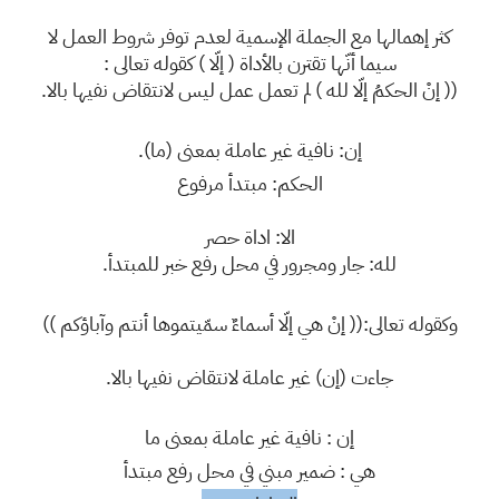
كثر إهمالها مع الجملة الإسمية لعدم توفر شروط العمل لا
سيما أنّها تقترن بالأداة ( إلّا ) كقوله تعالى :
(( إنْ الحكمُ إلّا لله ) لم تعمل عمل ليس لانتقاض نفيها بالا.
إن: نافية غير عاملة بمعنى (ما).
الحكم: مبتدأ مرفوع
الا: اداة حصر
لله: جار ومجرور في محل رفع خبر للمبتدأ.
وكقوله تعالى:(( إنْ هي إلّا أسماءٌ سمّيتموها أنتم وآباؤكم ))
جاءت (إن) غير عاملة لانتقاض نفيها بالا.
إن : نافية غير عاملة بمعنى ما
هي : ضمير مبني في محل رفع مبتدأ