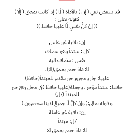
قد ينتقض نفي ( إن ) بالأداة ( لمّا ) إذا كانت بمعنى ( إلّا )
كقوله تعالى :
(( إنْ كلُّ نفسٍ لمّا عليها حافظ ))
إن: نافية غير عامل
كل : مبتدأ وهو مضاف
نفس : مضاف اليه
لما:اداة حصر بمعنى(الا).
عليها: جار ومجرور خبر مقدم للمبتدأ(حافظ)
حافظ: مبتدأ مؤخر . وجملة(عليها حافظ )في محل رفع خبر
للمبتدأ (كل)
و قوله تعالى:( وإنْ كلٌّ لمّا جميعٌ لدينا محضرون )
إن: نافية غير عاملة
كل: مبتدأ
لما:اداة حصر بمعنى الا