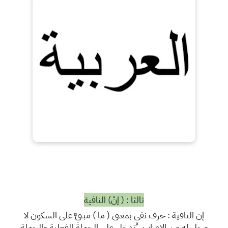
ثالثا : ( إنْ) النافية
إن النافية : حرف نفيٍ بمعنى ( ما ) مبنيٌّ على السكون لا
محل له من الإعراب ، تدخل على الجملة الفعلية والجملة