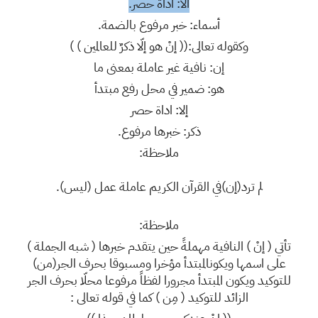
الا: اداة حصر.
أسماء: خبر مرفوع بالضمة.
وكقوله تعالى:(( إنْ هو إلّا ذكرٌ للعالمين ) )
إن: نافية غير عاملة بمعنى ما
هو: ضمير في محل رفع مبتدأ
إلا: اداة حصر
ذكر: خبرها مرفوع.
ملاحظة:
لم ترد(إن)في القرآن الكريم عاملة عمل (ليس).
ملاحظة:
تأتي ( إنْ ) النافية مهملةً حين يتقدم خبرها ( شبه الجملة )
على اسمها ويكونالمبتدأ مؤخرا ومسبوقا بحرف الجر(من)
للتوكيد ويكون المبتدأ مجرورا لفظاً مرفوعا محلّا بحرف الجر
الزائد للتوكيد ( مِن ) كما في قوله تعالى :