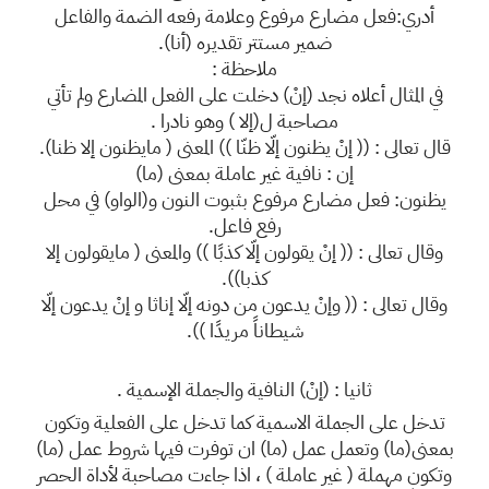
أدري:فعل مضارع مرفوع وعلامة رفعه الضمة والفاعل
ضمير مستتر تقديره (أنا).
ملاحظة :
في المثال أعلاه نجد (إنْ) دخلت على الفعل المضارع ولم تأتي
مصاحبة ل(إلا ) وهو نادرا .
قال تعالى : (( إنْ يظنون إلّا ظنّا )) المعنى ( مايظنون إلا ظنا).
إن : نافية غير عاملة بمعنى (ما)
يظنون: فعل مضارع مرفوع بثبوت النون و(الواو) في محل
رفع فاعل.
وقال تعالى : (( إنْ يقولون إلّا كذبًا )) والمعنى ( مايقولون إلا
كذبا)).
وقال تعالى : (( وإنْ يدعون من دونه إلّا إناثا و إنْ يدعون إلّا
شيطاناً مريدًا )).
ثانيا : (إنْ) النافية والجملة الإسمية .
تدخل على الجملة الاسمية كما تدخل على الفعلية وتكون
بمعنى(ما) وتعمل عمل (ما) ان توفرت فيها شروط عمل (ما)
وتكون مهملة ( غير عاملة ) ، اذا جاءت مصاحبة لأداة الحصر