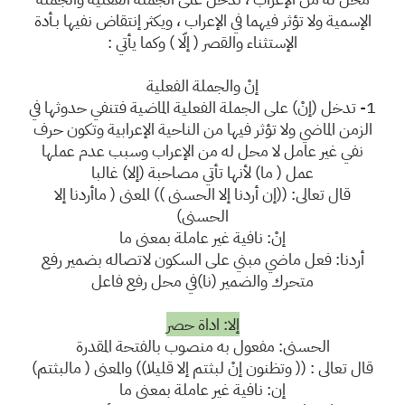
الإسمية ولا تؤثر فيهما في الإعراب ، ويكثر إنتقاض نفيها بـأدة
الإستثناء والقصر ( إلّا ) وكما يأتي :
إنْ والجملة الفعلية
1- تدخل (إنْ) على الجملة الفعلية الماضية فتنفي حدوثها في
الزمن الماضي ولا تؤثر فيها من الناحية الإعرابية وتكون حرف
نفي غير عامل لا محل له من الإعراب وسبب عدم عملها
عمل ( ما) لأنها تأتي مصاحبة (إلا) غالبا
قال تعالى: ((إن أردنا إلا الحسنى )) المعنى ( ماأردنا إلا
الحسنى)
إنْ: نافية غير عاملة بمعنى ما
أردنا: فعل ماضي مبني على السكون لاتصاله بضمير رفع
متحرك والضمير (نا)في محل رفع فاعل
إلا: اداة حصر
الحسنى: مفعول به منصوب بالفتحة المقدرة
قال تعالى : (( وتظنون إنْ لبثتم إلا قليلا)) والمعنى ( مالبثتم)
إن: نافية غير عاملة بمعنى ما