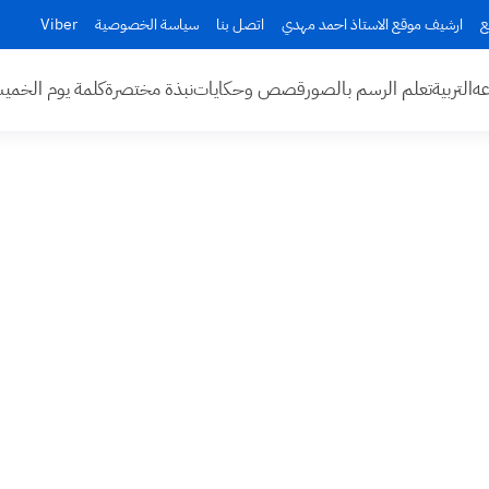
ع
ارشيف موقع الاستاذ احمد مهدي
اتصل بنا
سياسة الخصوصية
Viber
عه
التربية
تعلم الرسم بالصور
قصص وحكايات
نبذة مختصرة
كلمة يوم الخم