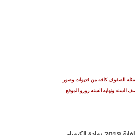
لاسئله الصفوف كافه من فديوات وصور
2020 ولكل محافظات العراق لاسئلة نصف السنه ونهايه السنه زورو الموقع
هذا نموج لما هوا موجود بالملزمه توجد فيها كل الاسئله الوزاريه المهمه من 2013 لغاية 2019 بمادة الكيمياء