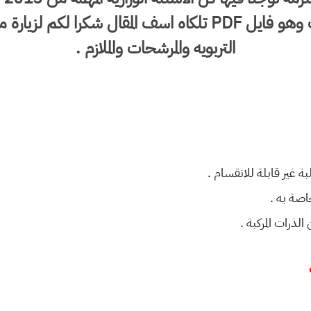
للثالث المتوسط لتحميل الملف وهو فايل PDF تلكاه اسف المقا
التربويه والمرشحات والملازم .
اصة به .