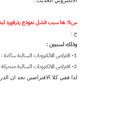
الالكتروني الحديث .
س5: ها سبب فشل نموذج رذرفورد لبناء الذرة ؟
ج :
وذلك لسببين :
1- افتراض الالكترونات السالبة ساكنة : فأنها سوف تنجذب الى النواة المخالفة بالشحنة لذَا
2- افتراض الالكترونات السالبة متحركة : حركة الالكترون تؤدي الى فقدان طاقته مما يجعله يلف لولبيا
لذا ففي كلا الافتراضين نجد ان الذرة سوف تنهار ٠ لذلك فشل نموذج رذ