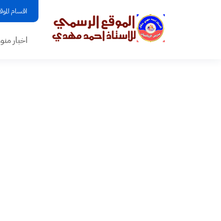
اقسام الموق
اخبار منو