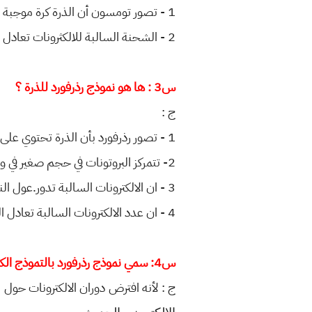
1 - تصور تومسون أن الذرة كرة موجبة الشحنة تلتصق عليها جسيمات اصغر سالبة الشحنة سماها
2 - الشحنة السالبة للالكثرونات تعادل الشحنة الموجبة للكرة لذلك فأن لأذرة متعادلة الشحنة .
س3 : ها هو نموذج رذرفورد للذرة ؟
ج :
1 - تصور رذرفورد بأن الذرة تحتوي على جسيمات موجبة كتلتها اكبر يكثير من كتلة الالكترونات تدعى
2- تتمركز البروتونات في حجم صغير في وسط الذرة اطلق عليه اسم النواة والتى تحتوي على معظم
3 - ان الالكترونات السالبة تدور.عول النواة بسرعة كبيرة وفي عدارات مختلفة البعد عن النواة كما تدور
4 - ان عدد الالكترونات السالبة تعادل الشحقات الموجبة للبروتونات .
س4: سمي نموذج رذرفورد بالتموذج الكوكبي -
ج : لأنه افترض دوران الالكترونات حول ا