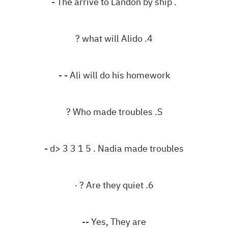
. The arrive to Landon by ship -
‎? what will Alido .4
‎- Ali will do his homework -
‎? Who made troubles .S
‎d> 3 3 1 5 . Nadia made troubles -
‎Are they quiet .6‏ ? ٠
‎- Yes, They are-