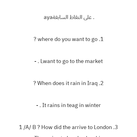
‎? where do you want to go .1
‎. Lwant to go to the market -
‎? When does it rain in Iraq .2
‎. It rains in teag in winter -
‎1 /A/ B ? How did the arrive to London .3