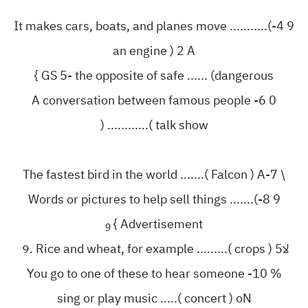
9 4-It makes cars, boats, and planes move ...........(
an engine ) 2 A
GS 5- the opposite of safe ...... (dangerous }
0 6- A conversation between famous people
............( talk show (
\ 7-The fastest bird in the world .......( Falcon ) A
9 8-Words or pictures to help sell things .......(
Advertisement } ‏و‎
‏لا‎ 9. Rice and wheat, for example .........( crops ) 5
% 10- You go to one of these to hear someone
sing or play music .....( concert ) oN