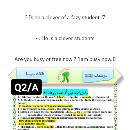
‎? Is he a clever of a fazy student .7
‎. He is a clever students -
‎Are you busy or free now ? 1am busy now.8