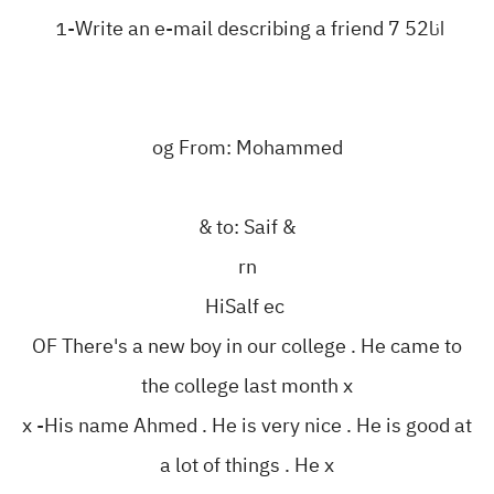
‏انا‎ 1-Write an e-mail describing a friend 7 52
og From: Mohammed
& to: Saif &
rn
HiSalf ec
OF There's a new boy in our college . He came to
the college last month x
x -His name Ahmed . He is very nice . He is good at
a lot of things . He x