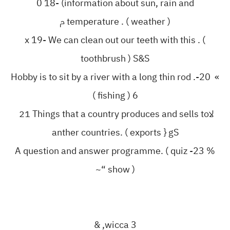
‎0 18- (information about sun, rain and
temperature . ( weather ) ‏م‎
‎x 19- We can clean out our teeth with this . (
toothbrush ) S&S
» 20-Hobby is to sit by a river with a long thin rod .
( fishing ) 6
‏لا‎ 21 Things that a country produces and sells to
anther countries. ( exports } gS
% 23- A question and answer programme. ( quiz
show ) “~
3 wicca, &