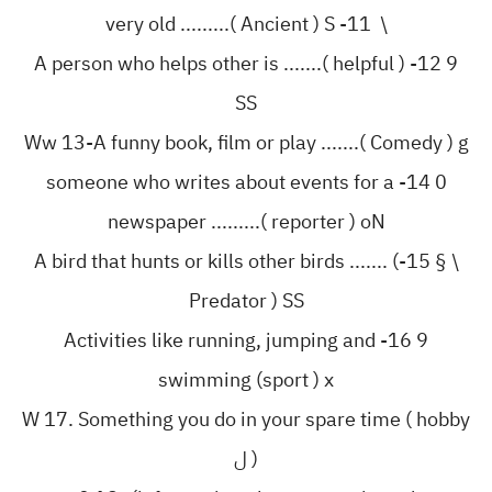
\ 11- very old .........( Ancient ) S
9 12- A person who helps other is .......( helpful )
SS
Ww 13-A funny book, film or play .......( Comedy ) g
0 14- someone who writes about events for a
newspaper .........( reporter ) oN
\ § 15-A bird that hunts or kills other birds ....... (
Predator ) SS
9 16- Activities like running, jumping and
swimming (sport ) x
W 17. Something you do in your spare time ( hobby
) ‏ل‎