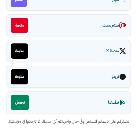
بينتيريست
متابعة
منصة X
متابعة
ثريدز
متابعة
تطبيقنا
تحميل
نشكركم على دعمكم المستمر، وفي حال واجهتكم أي مشكلة لا تترددوا في مراسلتنا.