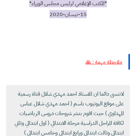
*المكتب الإعلامي لرئيس مجلس الوزراء*
15-نيسان-2020
ملاحظة مهمة : 🙏
لاتنسى دائما ان للاستاذ احمد مهدي شلال قناة رسمية
على موقع اليوتيوب باسم ( احمد مهدي شلال عباس
المهداوي ) حيث اقوم بنشر شروحات دروس الرياضيات
لكافة المراحل الدراسية مرحلة الابتدائي ( اول ابتدائي وثاني
ابتدائي وثالث ابتدائي ورابع ابتدائي وخامس ابتدائي )