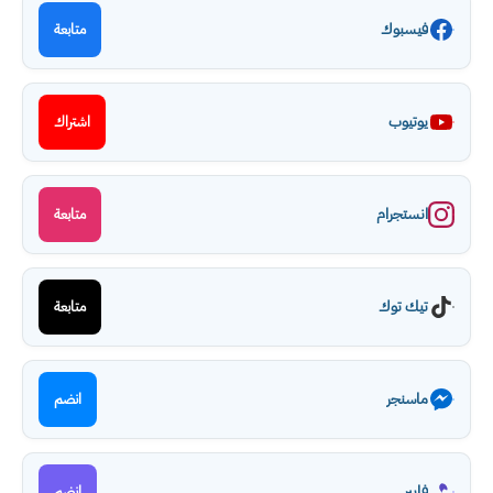
فيسبوك
متابعة
يوتيوب
اشتراك
انستجرام
متابعة
تيك توك
متابعة
ماسنجر
انضم
فايبر
انضم