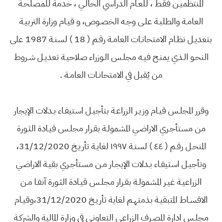
المنتظميـن فقـط ، للعـام الدراسي الحالـي ، خدمةً للمصلحـة
العامـة والطلبـة علـى وجـه الخصـوص، و قيـام وزارة التربيـة
بتعديـل نظـام الامتحانـات العامـة رقـم ( 18 ) لسنـة 1987 على
النحـو الـذي يمنـح فيـه مجلـس الـوزراء صلاحيـة تعديـل شـروط
من يُقبل في الامتحانـات العامـة .
وقرر المجلـس قيـام وزيـر الزراعـة بتأجيـل استيفـاء بـدلات الإيجار
من مستأجـري الاراضـي المشمولـة بقـرار مجلـس قيـادة الثـورة
المنحـل رقـم ( ٤٤ ) لسنـة ١٩٩٧ لغايـة تأريـخ 31/12/2020،
وتأجيـل استيفـاء بـدلات الإيجـار مـن مستأجـري بقيـة الاراضـي
الزراعيـة غيـر المشمولـة بقـرار مجلـس قيـادة الثـورة آنفـا مـن
الاقسـاط المتبقيـة بذمتهـم لغاية تأريـخ 31/12/2020،وقيـام
مجلـس ادارة المصـرف الزراعـي التعاونـي في وزارة المالية والشركـة