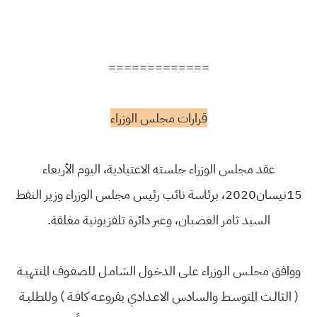
=============
قرارات مجلس الوزراء
عقد مجلس الوزراء جلسته الاعتيادية، اليوم الأربعاء
15نيسان2020، برئاسة نائب رئيس مجلس الوزراء وزير النفط
السيد ثامر الغضبان، وعبر دائرة تلفزيونية مغلقة.
ووافق مجلـس الـوزراء علـى الدخـول الشامـل للصفـوف المنتهيـة
( الثالـث المتوسـط والسادس الاعـدادي بفروعـه كافـة ) وللطلبـة