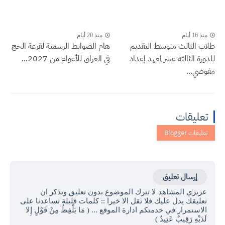
منذ 16 أيام
منذ 20 أيام
طلاب الثالث متوسط التقديم
هام الضوابط الرسمية لقرعة الحج
للدورة الثالثة عشر لمعهد إعداد
في العراق للأعوام من 2027...
مفوضي...
تعليقات
إرسال تعليق
عزيزي المشاهد لا تترك الموضوع بدون تعليق وتذكر ان
تعليقك يدل عليك فلا تقل الا خيرا :: كلمات قليلة تساعدنا على
الاستمرار في خدمتكم ادارة الموقع ... ( مَا يَلْفِظُ مِنْ قَوْلٍ إِلا
لَدَيْهِ رَقِيبٌ عَتِيدٌ )