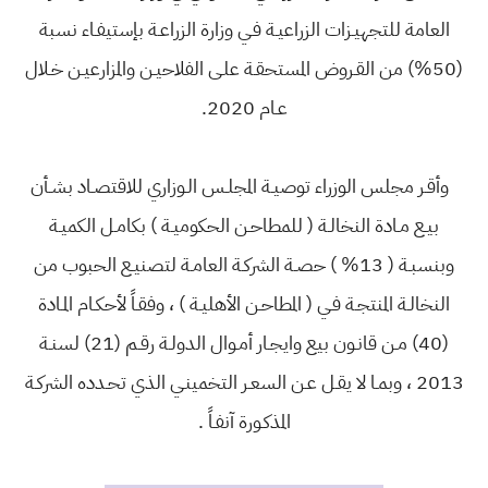
العامة للتجهيـزات الزراعيـة فـي وزارة الزراعـة بإستيفـاء نسبة
(50%) من القـروض المستحقـة علـى الفلاحيـن والمزارعيـن خـلال
عـام 2020.
وأقـر مجلس الوزراء توصيـة المجلـس الـوزاري للاقتصـاد بشـأن
بيـع مـادة النخالـة ( للمطاحـن الحكوميـة ) بكامـل الكميـة
وبنسبـة ( 13% ) حصـة الشركـة العامـة لتصنيـع الحبوب من
النخالـة المنتجـة فـي ( المطاحـن الأهليـة ) ، وفقـاً لأحكـام المـادة
(40) مـن قانـون بيع وايجـار أمـوال الدولـة رقـم (21) لسنـة
2013 ، وبمـا لا يقـل عـن السعـر التخمينـي الذي تحـدده الشركـة
المذكـورة آنفـاً .