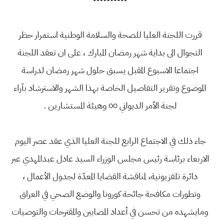
قررت اللجنة العليا للصحة والسلامة الوطنية استمرار حظر
التجوال الى بداية شهر رمضان المبارك ، على ان تعقد اللجنة
اجتماعا الاسبوع المقبل يسبق حلول شهر رمضان لدراسة
الموضوع وتقرير التفاصيل الخاصة بهذا الشهر والاسترشاد بآراء
لجنة الأمر الديواني ٥٥ وهيئة المستشارين .
جاء ذلك في الاجتماع الرابع للجنة العليا الذي عقد عصر اليوم
الاربعاء برئاسة رئيس مجلس الوزراء السيد عادل عبدالمهدي عبر
دائرة تلفزيونية، لمناقشة القضايا المعدّة لجدول الأعمال ،
وتطورات مكافحة جائحة كورونا والوضع الصحي في العراق
ومايشهده من تحسن في أعداد المصابين والمقترحات والتوصيات