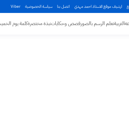
ع
ارشيف موقع الاستاذ احمد مهدي
اتصل بنا
سياسة الخصوصية
Viber
عه
التربية
تعلم الرسم بالصور
قصص وحكايات
نبذة مختصرة
كلمة يوم الخم