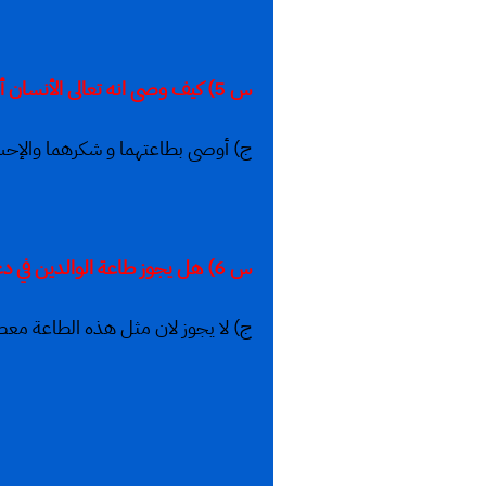
س 5) كيف وصى انه تعالى الأنسان أن يعامل والدية؟
ج) أوصى بطاعتهما و شكرهما والإحسا
س 6) هل يجوز طاعة الوالدين في دعوتهما للشرك بالله؟
ج) لا يجوز لان مثل هذه الطاعة معص