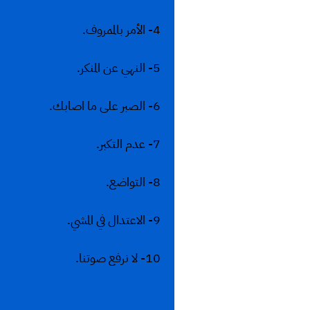
4- الأمر بالممروف.
5- النهي عن المنكر.
6- الصبر على ما اصابك.
7- عدم التكبر.
8- التواضع.
9- الاعتدال في المشي.
10- لا نرفع صوتنا.