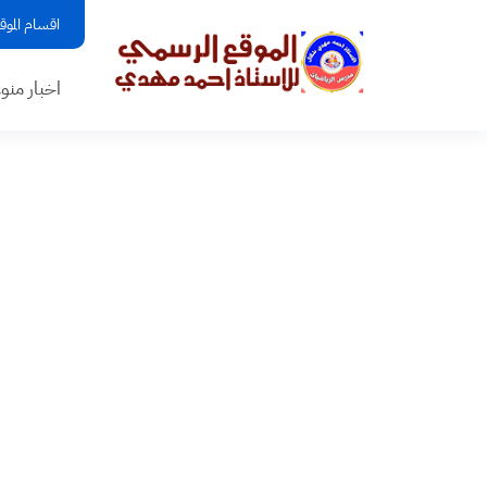
اقسام الموق
اخبار منو