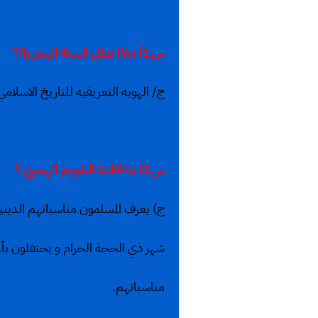
س1) ماذا تمثل السنة الهجر ية؟
ج/ الهويه التعريفيه للتاريخ الاسلا
س2) ما فائدة التقويم الهجري ؟
ج) يعرف المسلمون مناسباتهم الديني
شهر ذي الحجة الحرام و يحتفلون بأ
مناسباتهم.