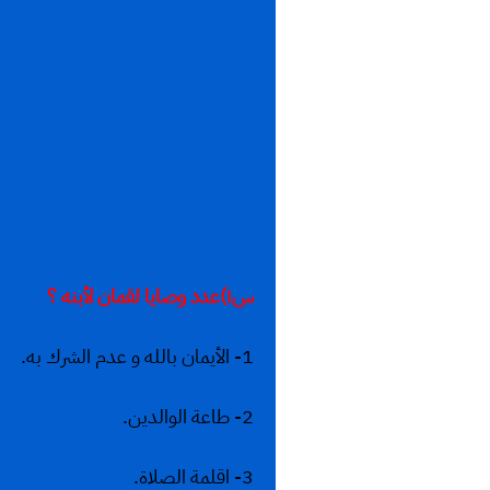
س١)عدد وصايا لقمان لأبنه ؟
1- الأيمان بالله و عدم الشرك به.
2- طاعة الوالدين.
3- اقلمة الصلاة.