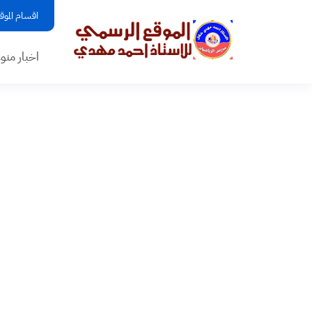
اقسام الموق
اخبار منو