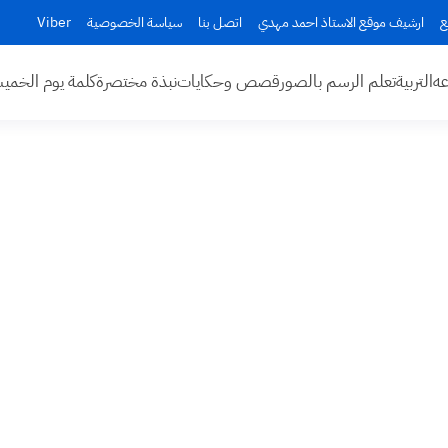
ع
ارشيف موقع الاستاذ احمد مهدي
اتصل بنا
سياسة الخصوصية
Viber
عه
التربية
تعلم الرسم بالصور
قصص وحكايات
نبذة مختصرة
كلمة يوم الخم