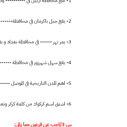
1- تقع محافظة اربيل في ---------- وطننا العراق
2- يقع جبل باكرمان في محافظة--------
3- يمر نهر ------ في محافظة بغداد و يقسمها الى جانبي الكرخ والرصافة
4- يقع سهل شهرزور في محافظة ------
5- اهم المدن التاريخية في الموصل ------
6- اشتق اسم كركوك من كلمة كركر وتعني-----
س 3/اجب عن فرعين مما ياتي: