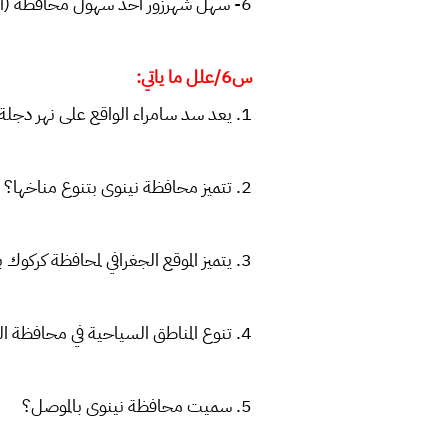
6- سهل شهرزور احد سهول محافظة (السليمانية ‏ اربيل - دهوك)
س6/علل ما ياتي:
1. يعد سد سامراء الواقع على نهر دجلة من اهم مشاريع السيطرة والخزن؟
2. تتميز محافظة نينوى بتنوع مناخها؟
3. يتميز الموقع الجغرافي لمحافظة كركوك بأهمية كبيرة ؟
4. تنوع المناطق السياحية في محافظة السليمانية اذ يقصدها السياح خلال موسم الصيف؟
5. سميت محافظة نينوى بالموصل؟