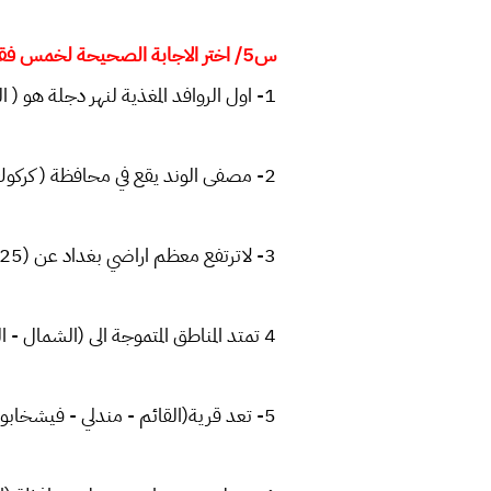
س5/ اختر الاجابة الصحيحة لخمس فقط
1- اول الروافد المغذية لنهر دجلة هو ( الخابور - العظيم - الزاب الكبير)
2- مصفى الوند يقع في محافظة ( كركوك - ديالى - السليمانية)
3- لاترتفع معظم اراضي بغداد عن (25 -35 - 45 )متر فوق مستوى سطح البحر.
4 تمتد المناطق المتموجة الى (الشمال - الجنوب الغربي -الشرق) من المنطقة الجبلية َ
5- تعد قرية(القائم - مندلي - فيشخابور) اول قرية يدخل فيها نهر دجلة الى الاراضي العراقية