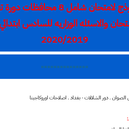
الاجتماعيات/ نموذج لامتحان شامل 8
حان والاسئله الوزاريه للسادس ابتدائي 
2020/2019
===============
لالات ٠ بغداد . اصلاحات اوروكاجينا