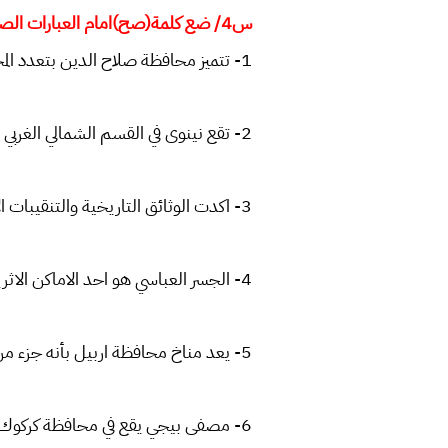
س4/ ضع كلمة(صح)امام العبارات الصحيحة وكلمة (خطا) امام العبارات الغير صحيحة لخمس فقط .
1- تتميز محافظة صلاح الدين بتعدد المحافظات التي تجاورها.
2- تقع نينوى في القسم الشمالي الغربي من وطننا العراق .
3- اكدت الوثائق التاريخية والتنقيبات الاثرية ان اسم بغداد اسم عراقي قديم.
4- الجسر العباسي هو احد الاماكن الاثرية في محافظة ديالى
5- يعد مناخ محافظة اربيل بأنه جزء من المناخ الصحراوي
6- مصفى بيجي يقع في محافظة كركوك.