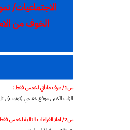
الخوف من الامت
س1/ عرف مايأتي لخمس فقط :
الزاب الكبير , موقع خفاجي (توتوب) , تل الصوان . دور الش
س2/ املا الفراغات التالية لخمس فقط: