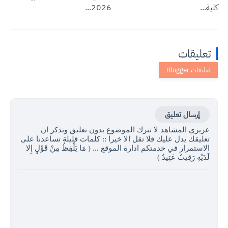
كلية...
2026...
تعليقات
إرسال تعليق
عزيزي المشاهد لا تترك الموضوع بدون تعليق وتذكر ان
تعليقك يدل عليك فلا تقل الا خيرا :: كلمات قليلة تساعدنا على
الاستمرار في خدمتكم ادارة الموقع ... ( مَا يَلْفِظُ مِنْ قَوْلٍ إِلا
لَدَيْهِ رَقِيبٌ عَتِيدٌ )