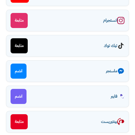
انستجرام
متابعة
تيك توك
متابعة
ماسنجر
انضم
فايبر
انضم
بينتيريست
متابعة