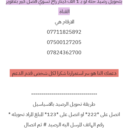
بتحويل رصيد حته لو بـ 1 الف دينار راح تسوي فضل كبير بتطوير
القناة
الارقام هي
07711825892
07500127205
07824362700
دعمك النا هو سر استمرارنا شكرا لكل شخص قدم الدعم
---------------------------------
طريقة تحويل الرصيد بالاسياسيل
اتصل على *222* او اتصل على *123* المبلغ المراد تحويله *
رقم الهاتف المرسل اليه الرصيد # ثم اتصال