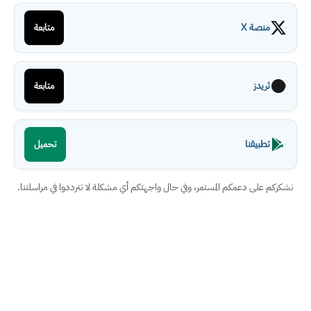
منصة X
متابعة
ثريدز
متابعة
تطبيقنا
تحميل
نشكركم على دعمكم المستمر، وفي حال واجهتكم أي مشكلة لا تترددوا في مراسلتنا.