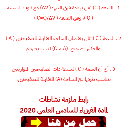
1 . السعة ( C) تقل بزيادة فرق الجهد( ΔV) مع ثبوت الشحنة
( Q )، وفق العلاقة ( C=Q/ΔV )
2 . السعة ( C ) تقل بنقصان المساحة المتقابلة للصفيحتين ( A )
، والعكس صحيح. (C ∝ A) تناسب طردي.
3 . أي أن السعة ( C ) لمتسعة ذات الصفيحتين المتوازيتين
تتناسب طرديا مع المساحة (A) المتقابلة للصفيحتين.
رابط ملزمة نشاطات
لمادة الفيزياء للسادس العلمي 2020