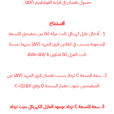
حصول نقصان في قراءة الفولطميتر (ΔV) .
الاستنتاج
1 . أدخال عازل كهربائي ثابت عزله (k) بين صفيحتي المتسعة
المشحونة يتسبب في انقاص فرق الجهد (ΔV) بينهما بنسبة
ثابت العزل (k) فتكون ΔVk=ΔV/ k
2 . سعة المتسعة C تزداد بسبب نقصان فرق الجهد (ΔV) بين
الصفيحتين بثبوت مقدار الشحنة Q وفق C=Q/ΔV
3. سعة المتسعة C تزداد بوجود العازل الكهربائي حيث تزداد