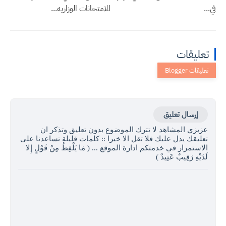
في...
للامتحانات الوزاريه...
تعليقات
إرسال تعليق
عزيزي المشاهد لا تترك الموضوع بدون تعليق وتذكر ان
تعليقك يدل عليك فلا تقل الا خيرا :: كلمات قليلة تساعدنا على
الاستمرار في خدمتكم ادارة الموقع ... ( مَا يَلْفِظُ مِنْ قَوْلٍ إِلا
لَدَيْهِ رَقِيبٌ عَتِيدٌ )