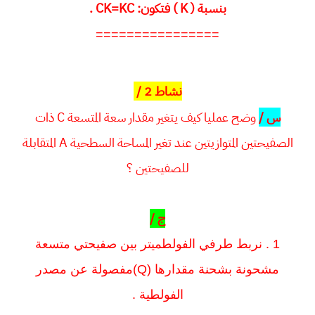
بنسبة ( K ) فتكون: CK=KC .
================
نشاط 2 /
س /
وضح عمليا كيف يتغير مقدار سعة المتسعة C ذات
الصفيحتين المتوازيتين عند تغير المساحة السطحية A المتقابلة
للصفيحتين ؟
ج /
1 . نربط طرفي الفولطميتر بين صفيحتي متسعة
مشحونة بشحنة مقدارها (Q)مفصولة عن مصدر
الفولطية .