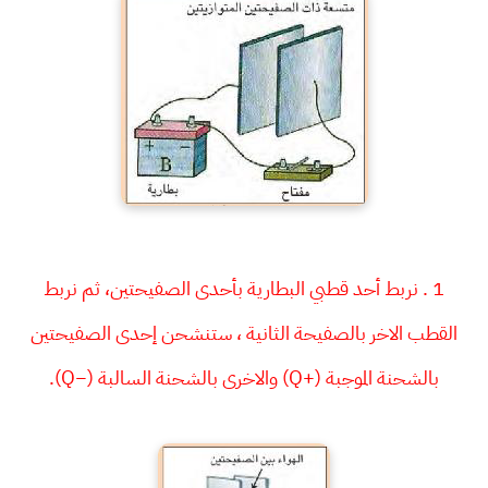
1 . نربط أحد قطبي البطارية بأحدى الصفيحتين، ثم نربط
القطب الاخر بالصفيحة الثانية ، ستنشحن إحدى الصفيحتين
بالشحنة الموجبة (+Q) والاخرى بالشحنة السالبة (−Q).