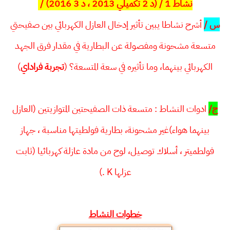
نشاط 1 / (د 2 تكميلي 2013 ، د 3 2016) /
س /
أشرح نشاطا يبين تأثير إدخال العازل الكهربائي بين صفيحتي
متسعة مشحونة ومفصولة عن البطارية في مقدار فرق الجهد
الكهربائي بينهما، وما تأثيره في سعة المتسعة؟ (
تجربة فراداي
)
ج/
ادوات النشاط : متسعة ذات الصفيحتين المتوازيتين (العازل
بينهما هواء)غير مشحونة، بطارية فولطيتها مناسبة ، جهاز
فولطميتر ، أسلاك توصيل، لوح من مادة عازلة كهربائيا (ثابت
عزلها K .)
خطوات النشاط