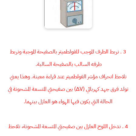
3 . نربط الطرف الموجب للفولطميتر بالصفيحة الموجبة ونربط
طرفه السالب بالصفيحة السالبة.
نلاحظ انحراف مؤشر الفولطميتر عند قراءة معينة. وهذا يعني
تولد فرق جهد كهربائي (ΔV) بين صفيحتي المتسعة المشحونة في
الحالة التي يكون فيها الهواء هو العازل بينهما.
4 . ندخل اللوح العازل بين صفيحتي المتسعة المشحونة، نلاحظ