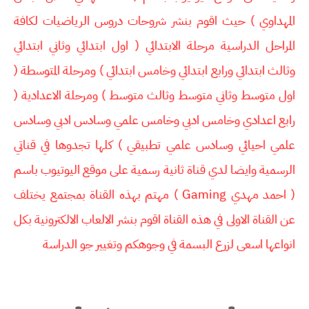
المهداوي ) حيث اقوم بنشر شروحات دروس الرياضيات لكافة
المراحل الدراسية مرحلة الابتدائي ( اول ابتدائي وثاني ابتدائي
وثالث ابتدائي ورابع ابتدائي وخامس ابتدائي ) ومرحلة المتوسطة (
اول متوسط وثاني متوسط وثالث متوسط ) ومرحلة الاعدادية (
رابع اعدادي وخامس ادبي وخامس علمي وسادس ادبي وسادس
علمي احيائي وسادس علمي تطبيقي ) كلها تجدوها في قناتي
الرسمية وايضا لدي قناة ثانية رسمية على موقع اليوتيوب باسم
( احمد مهدي Gaming ) مهتم بهذه القناة بمجتمع يختلف
عن القناة الاولى في هذه القناة اقوم بنشر الالعاب الالكترونية بكل
انواعها اسعى لزرع البسمة في وجوهكم وتغيير جو الدراسة