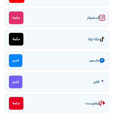
انستجرام
متابعة
تيك توك
متابعة
ماسنجر
انضم
فايبر
انضم
بينتيريست
متابعة