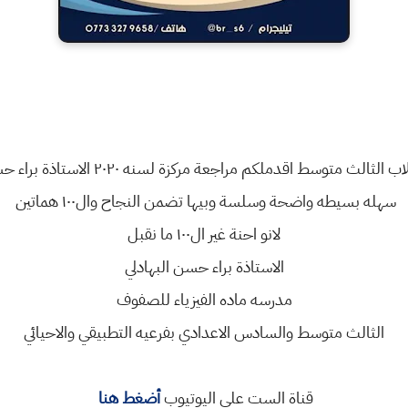
الثالث متوسط اقدملكم مراجعة مركزة لسنه ٢٠٢٠ الاستاذة براء حسن البهادلي
سهله بسيطه واضحة وسلسة وبيها تضمن النجاح وال١٠٠ هماتين
لانو احنة غير ال١٠٠ ما نقبل
الاستاذة براء حسن البهادلي
مدرسه ماده الفيزياء للصفوف
الثالث متوسط والسادس الاعدادي بفرعيه التطبيقي والاحيائي
قناة الست على اليوتيوب
أضغط هنا