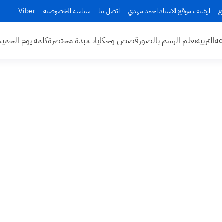
ع
ارشيف موقع الاستاذ احمد مهدي
اتصل بنا
سياسة الخصوصية
Viber
عه
التربية
تعلم الرسم بالصور
قصص وحكايات
نبذة مختصرة
كلمة يوم الخم