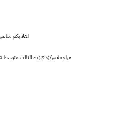
اهلا بكم متاب
مراجعة مركزة فيزياء الثالث متوسط 14 صفحة فقط لسنة 2020 مدرسة المادة براء حسن البهادلي المراجعة حسب الحذف والتقليص من التربية