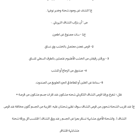
ج! التشف عن وجود شحنة وخدير نوعها .
ص ' أن يتركب التشاف التهرباني .٠
ح1 - سات مصنوع عن اطعرن
2- فرص ععدن معتصل بالخشب وي نساق
3 - ورقتن رفيفتن من الخشب الأطنبوم عتصلين بالطرف السغلي للساق
4- صندوق من الزجاج أو المنشب
5- سدادة عن الغلين أو المطاط في الجزء العلويع من الصندوت.
علل ؛ تنغرج ورفنا فرص التشاف التلكرباني شحنه مشكون عند تقر ات جسم مشكون من فرصة +
ج) عند تقريب الشحنة شحون من فرص التشاف سوف تظهر شحنتان عليه. القريبة من الجسم تُكون مخالفة عند قرص
التشاف ). والشحنة الأخرى مشابهة تستقر بعيرا عن الجسم ر عند ورفي التشاف ) فتلنسب كل ورقة شحنة
متشابلهة فتتنافر.