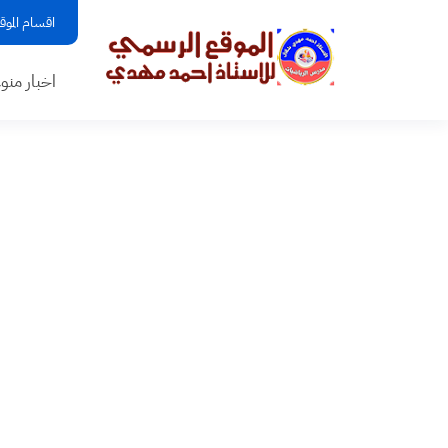
اقسام الموق
اخبار منو