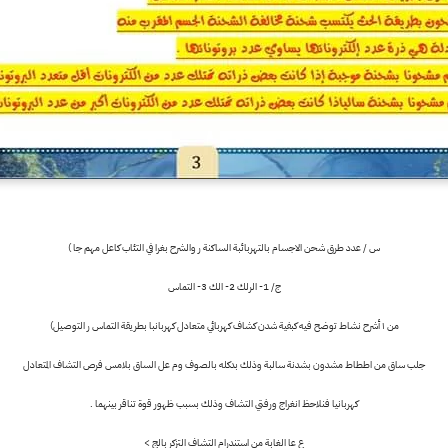
س / عدد طرق شحن الاجسام بالتهربائبة الساكنة ر والشرح بغرا في التئاب كاعل مهم جا )
ج/ 1- الرلك 2- الك 3- التماس
من ١ أشرح نشاط توضح فيه كبفية شدن كشاف كهربائي متعادل كهربانبا بطريقة التماس ر التوصيل)
جلب ساق من اططاط مشدون بشدنة سالبة وذلك بدكله بالصوف وم عل الساق بلامس فرص التشاف المتعادل
كهربانيا فنلاحظ انغراج ورفتي التشاف وذلك بسبب ظهور قوة تناقر بينهما .
ع عا الغابة من استندرام التشاف التزكر بالج >