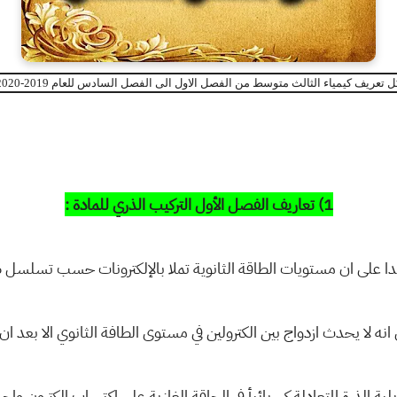
ل تعريف كيمياء الثالث متوسط من الفصل الاول الى الفصل السادس للعام 2019-2020
1) تعاريف الفصل الأول التركيب الذري للمادة :
ا على ان مستويات الطاقة الثانوية تملا بالإلكترونات حسب تسلسل طاق
ه لا يحدث ازدواج بين الكترولين في مستوى الطافة الثانوي الا بعد ان تش
ية الذرة المتعادلة كهربائيأ فى الحاقة الغازية على اكتساب الكترون واح