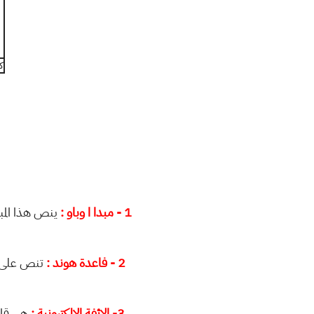
ك
1 - مبدا ا وباو :
ينص هذا المبد
2 - فاعدة هوند :
تنص على ان
3- الائفة الالكترونية :
هي قابل