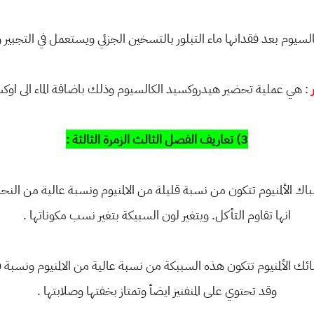
السيوم بعد فقدانها ماء التبلور بالتسخين الجزئي ويستعمل في التجبير و
: هي عملية تحضير هيدروكسيد الكالسيوم وذلك باضافة الماء الى اوكس
3) تعاريف الفصل الثالث الزمرة الثالثة :
ك الألمنيوم تتكون من نسبة قليلة من الالمنيوم ونسبة عالية من ا
انها تقاوم التأكل. ويتغير لون السبيكة بتغير نسب مكوناتها .
 الألمنيوم تتكون هذه السببكة من نسبة عالية من الالمنيوم ونسبة 
وقد تحتوي على المنفنيز ايضأ وتمتاز بخفتها وصلابتها .