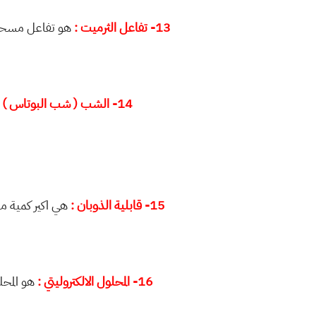
13- تفاعل الثرميت :
14- الشب ( شب البوتاس ) :
15- قابلية الذوبان :
هي اكير كمية 
16- المحلول الالكتروليتي :
هو المح