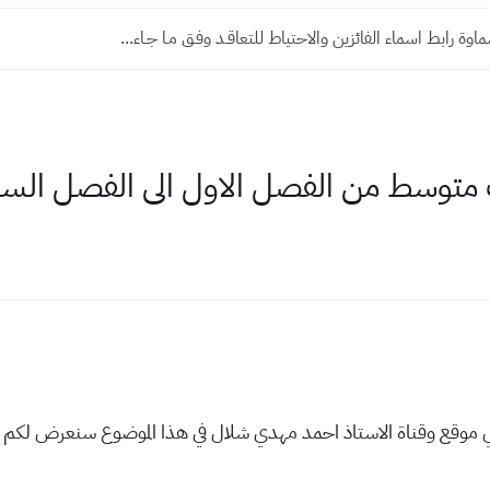
ة رابط اسماء الفائزين والاحتياط للتعاقـد وفـق مـا جـاء...
ث متوسط من الفصل الاول الى الفصل ال
عي موقع وقناة الاستاذ احمد مهدي شلال في هذا الموضوع سنعرض لكم