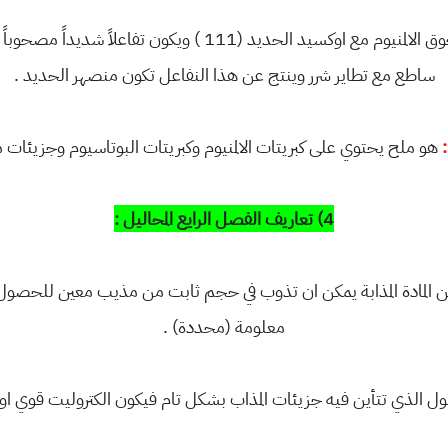
هو تفاعل مسحوق الالمنيوم مع اوكسيد الحديد (111 ) ويك
ساطع مع تطاير شرر وينتج عن هذا النفاعل تكون منصهر الحديد .
هو ملح يحتوي على كبريتات الالمنيوم وكبريتات البوتاسيوم وجزيئات ماء
4) تعاريف الفصل الرايع المحاليل :
من المادة المذابة يمكن ان تذوب في حجم ثابت من مذيب معين للحصو
معلومة (محددة) .
لول الذي تتأين فيه جزيئات المذاب بشكل تام فيكون الكتروليت قوي او