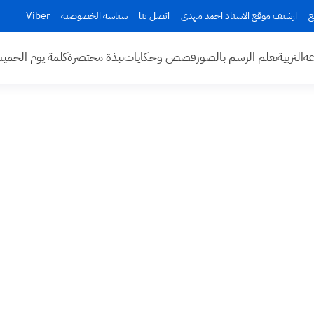
ع
ارشيف موقع الاستاذ احمد مهدي
اتصل بنا
سياسة الخصوصية
Viber
عه
التربية
تعلم الرسم بالصور
قصص وحكايات
نبذة مختصرة
كلمة يوم الخم