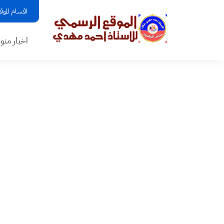
اقسام الموق
اخبار منو