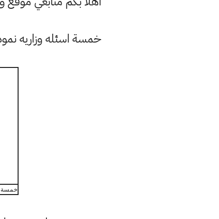
اهلا بكم متابعي موقع 
خمسة اسئله وزاريه نموذجيه 
خمسة اسئ