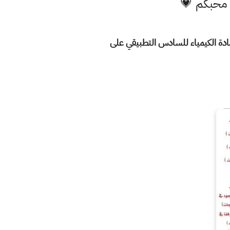
ا محبكم 💗
بنمط ملخص وشامل لكل الفصول المطلوبه للعام الدراسي الحالي 2020/2019 من مادة الكيمياء للسادس التطبيقي على