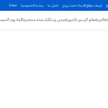
ع
ارشيف موقع الاستاذ احمد مهدي
اتصل بنا
سياسة الخصوصية
Viber
عه
التربية
تعلم الرسم بالصور
قصص وحكايات
نبذة مختصرة
كلمة يوم الخم