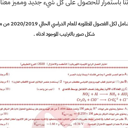
رتنا باستمرار للحصول على كل شيء جديد ومميز معن
خمس نماذج وزاريه 
شكل صور بالترتيب الموجود ادناه .