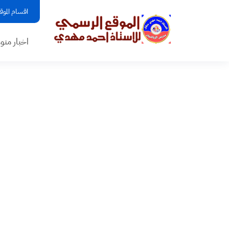
اقسام الموق
اخبار منو