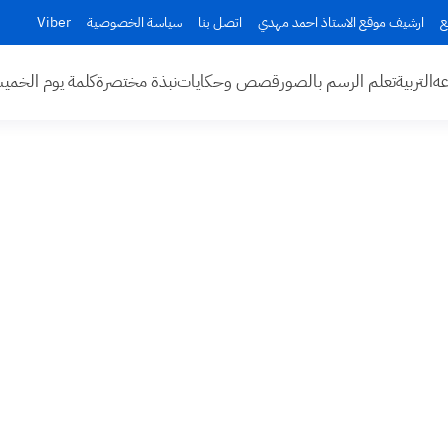
ع
ارشيف موقع الاستاذ احمد مهدي
اتصل بنا
سياسة الخصوصية
Viber
عه
التربية
تعلم الرسم بالصور
قصص وحكايات
نبذة مختصرة
كلمة يوم الخم