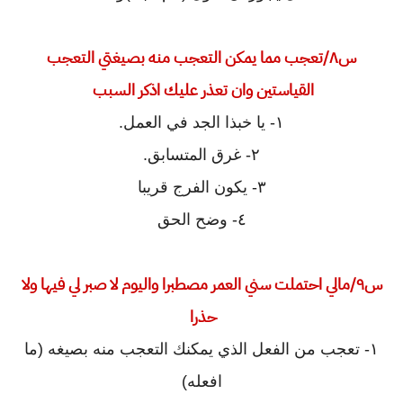
س٨/تعجب مما يمكن التعجب منه بصيغتي التعجب
القياستين وان تعذر عليك اذكر السبب
١- يا خبذا الجد في العمل.
٢- غرق المتسابق.
٣- يكون الفرج قريبا
٤- وضح الحق
س٩/مالي احتملت سني العمر مصطبرا واليوم لا صبر لي فيها ولا
حذرا
١- تعجب من الفعل الذي يمكنك التعجب منه بصيغه (ما
افعله)