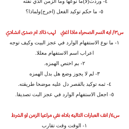
٤- وردت(لا)ما نوعها وما الزمن الذي نفته
٥- ما حكم توكيد الفعل (اخرج)ولماذا؟
س٣/ ايه النسر الصحراء ماذا اغني لهب ذاك ام صدى انشادي
١- ما نوع الاستفهام الوارد في عجز البيت وكيف توجه
اعراب اسم الاستفهام معللا.
٢- بم اختص الهمزه.
٣- لم لا يجوز وضع هل بدل الهمزه
٤- ثمه توكيد بالقصر دل عليه موضحا طريقته.
٥- اجعل الاستفهام الوارد في عجز البت تصديقا.
س٤/ انف العبارات التاليه باداه نفي مراعيا الزمن او الشرط
١- الوقت وقت تقارب