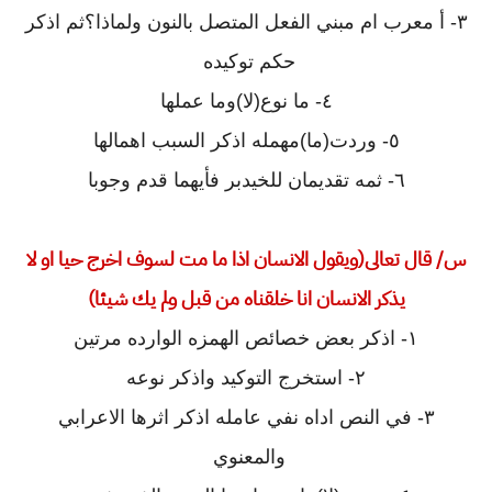
٣- أ معرب ام مبني الفعل المتصل بالنون ولماذا؟ثم اذكر
حكم توكيده
٤- ما نوع(لا)وما عملها
٥- وردت(ما)مهمله اذكر السبب اهمالها
٦- ثمه تقديمان للخيدبر فأيهما قدم وجوبا
س/ قال تعالى(ويقول الانسان اذا ما مت لسوف اخرج حيا او لا
يذكر الانسان انا خلقناه من قبل ولم يك شيئا)
١- اذكر بعض خصائص الهمزه الوارده مرتين
٢- استخرج التوكيد واذكر نوعه
٣- في النص اداه نفي عامله اذكر اثرها الاعرابي
والمعنوي