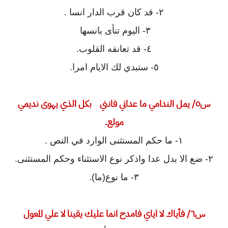
٢- قد كان قرب الدار انسا .
٣- اليوم تنأى بانسها
٤- قد تعانقه القلوب.
٥- ستبدي لك الايام امرا.
س٥/ يمل الندامي ما عداني فانني بكل الذي يهوى نديمي
مولع.
١- ما حكم المستثنى الوارد في النص .
٢- ضع الا بدل عدا واذكر نوع الاستثناء وحكم المستثنى.
٣- ما نوع(ما).
س٦/ فأياك لا اياي فامدح انما عليك يقينا لا علي المعول