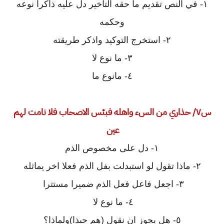
١- في النص تقديم ما حقه التأخير دل عليه ذاكرا نوعه
وحكمه
٢- استخرج التوكيد واذكر طريقته
٣- ما نوع لا
٤- مانوع ما
س٧/ حذاري من السء واهله فبئس الاصحاب فلا نامت لهم
عين
١- دل على مخصوص الذم
٢- ماذا تقول لو استبدلت بفل الذم فعلا اخر يماثله
٣- اجعل فاعل فعل الذم ضميرا مستترا
٤- ما نوع لا
٥- هل يجوز ان نقول (هم حبذا)ولماذا؟