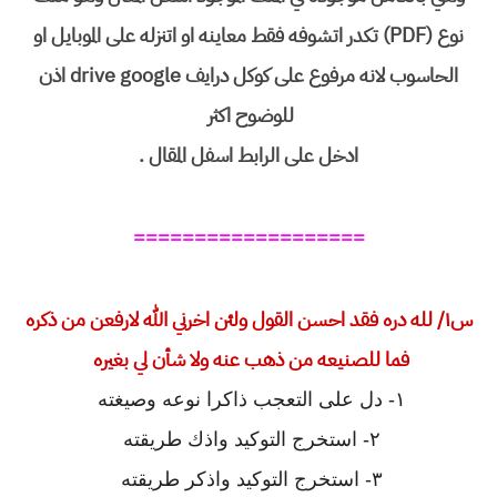
نوع (PDF) تكدر اتشوفه فقط معاينه او اتنزله على الموبايل او
الحاسوب لانه مرفوع على كوكل درايف drive google اذن
للوضوح اكثر
ادخل على الرابط اسفل المقال .
===================
س١/ لله دره فقد احسن القول ولئن اخرني الله لارفعن من ذكره
فما للصنيعه من ذهب عنه ولا شأن لي بغيره
١- دل على التعجب ذاكرا نوعه وصيغته
٢- استخرج التوكيد واذك طريقته
٣- استخرج التوكيد واذكر طريقته