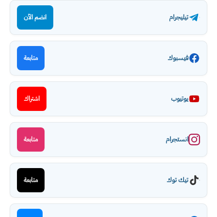
تيليجرام
انضم الآن
فيسبوك
متابعة
يوتيوب
اشتراك
انستجرام
متابعة
تيك توك
متابعة