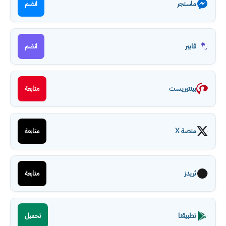
ماسنجر
انضم
فايبر
انضم
بينتيريست
متابعة
منصة X
متابعة
ثريدز
متابعة
تطبيقنا
تحميل