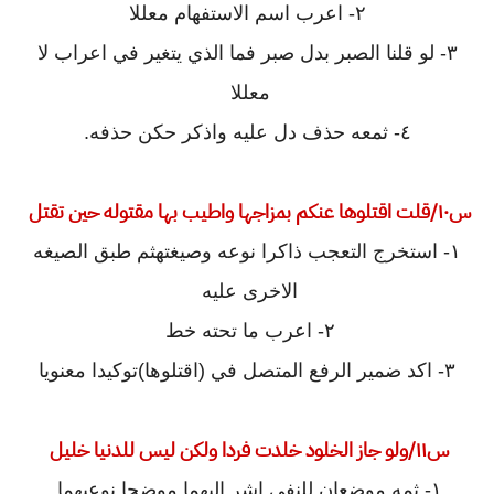
٢- اعرب اسم الاستفهام معللا
٣- لو قلنا الصبر بدل صبر فما الذي يتغير في اعراب لا
معللا
٤- ثمعه حذف دل عليه واذكر حكن حذفه.
س١٠/قلت اقتلوها عنكم بمزاجها واطيب بها مقتوله حين تقتل
١- استخرج التعجب ذاكرا نوعه وصيغتهثم طبق الصيغه
الاخرى عليه
٢- اعرب ما تحته خط
٣- اكد ضمير الرفع المتصل في (اقتلوها)توكيدا معنويا
س١١/ولو جاز الخلود خلدت فردا ولكن ليس للدنيا خليل
١- ثمه موضعان للنفي اشر اليهما موضحا نوعيهما