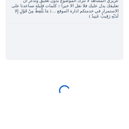
عزيزي المشاهد لا تترك الموضوع بدون تعليق وتذكر ان
تعليقك يدل عليك فلا تقل الا خيرا :: كلمات قليلة تساعدنا على
الاستمرار في خدمتكم ادارة الموقع ... ( مَا يَلْفِظُ مِنْ قَوْلٍ إِلا
لَدَيْهِ رَقِيبٌ عَتِيدٌ )