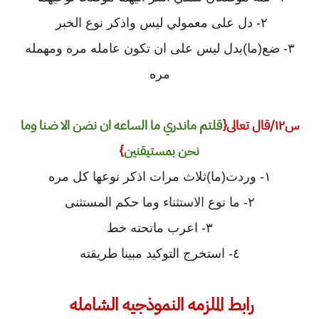
٢- دل على معمولي ليس واذكر نوع الخبر
٣- ضع(ما)بدل ليس على ان تكون عامله مره ومهمله
مره
س١٢/قال تعالى{
قلتم ماندري ما الساعه ان نضن الا ضنا وما
نحن بمستيقنين
}
١- وردت(ما)ثلاث مرات اذكر نوعها كل مره
٢- ما نوع الاستثناء وما حكم المستثنى
٣- اعرب ماتحته خط
٤- استخرج التوكيد مبينا طريقته
رابط الملزمه النموذجيه الشامله