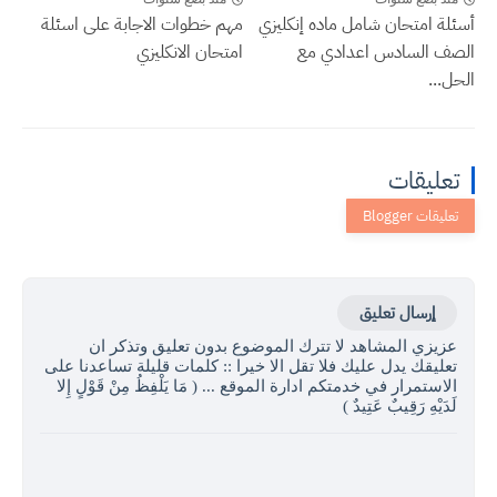
أسئلة امتحان شامل ماده إنكليزي
مهم خطوات الاجابة على اسئلة
الصف السادس اعدادي مع
امتحان الانكليزي
الحل...
تعليقات
إرسال تعليق
عزيزي المشاهد لا تترك الموضوع بدون تعليق وتذكر ان
تعليقك يدل عليك فلا تقل الا خيرا :: كلمات قليلة تساعدنا على
الاستمرار في خدمتكم ادارة الموقع ... ( مَا يَلْفِظُ مِنْ قَوْلٍ إِلا
لَدَيْهِ رَقِيبٌ عَتِيدٌ )