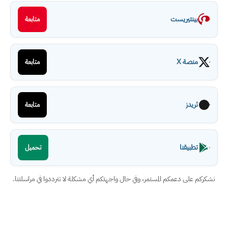
بينتيريست
متابعة
منصة X
متابعة
ثريدز
متابعة
تطبيقنا
تحميل
نشكركم على دعمكم المستمر، وفي حال واجهتكم أي مشكلة لا تترددوا في مراسلتنا.