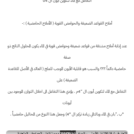
التفاعل مع الماء لتكوين أيون ال 04
أملاح القواعد الضعيفة والحوامض القوية ( الأملاح الحامضية ) :-
عند إذابة أملاح مشتقة من قواعد ضعيفة وحوامض قوية في الماء يكون المحلول الناتج ذو
صفة
حامضية دائماً ؟؟؟ والسبب هو قابلية الأيون الموجب للملح ( العائد في الأصل للقاعدة
الضعيفة ) على
التفاعل مع الماء لتكوين أيون ال “4م . يؤدي هذا التفاعل الى اخلال التوازن الموجود بين
أيونات
*ب ,“بان في الماء وبالتالي زيادة تركيز ال *4) وجعل هذا النوع من المحاليل حامضياً .