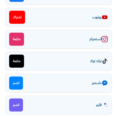
يوتيوب
اشتراك
انستجرام
متابعة
تيك توك
متابعة
ماسنجر
انضم
فايبر
انضم