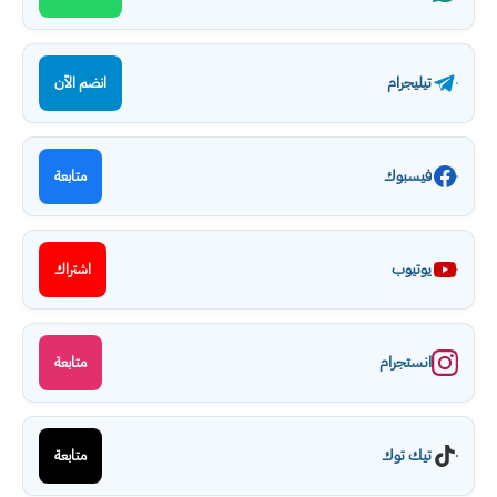
تيليجرام
انضم الآن
فيسبوك
متابعة
يوتيوب
اشتراك
انستجرام
متابعة
تيك توك
متابعة