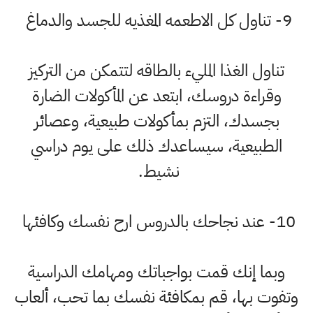
9- تناول كل الاطعمه المغذيه للجسد والدماغ
تناول الغذا المليء بالطاقه لتتمكن من التركيز
وقراءة دروسك، ابتعد عن المأكولات الضارة
بجسدك، التزم بمأكولات طبيعية، وعصائر
الطبيعية، سيساعدك ذلك على يوم دراسي
نشيط.
10- عند نجاحك بالدروس ارح نفسك وكافئها
وبما إنك قمت بواجباتك ومهامك الدراسية
وتفوت بها، قم بمكافئة نفسك بما تحب، ألعاب