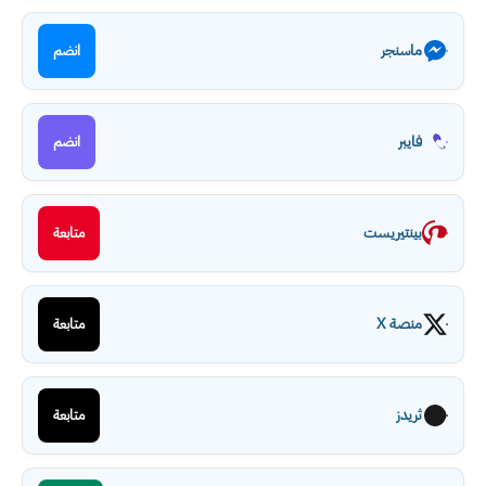
ماسنجر
انضم
فايبر
انضم
بينتيريست
متابعة
منصة X
متابعة
ثريدز
متابعة