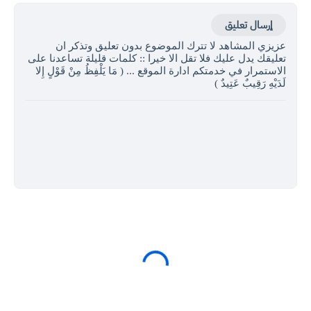
إرسال تعليق
عزيزي المشاهد لا تترك الموضوع بدون تعليق وتذكر ان
تعليقك يدل عليك فلا تقل الا خيرا :: كلمات قليلة تساعدنا على
الاستمرار في خدمتكم ادارة الموقع ... ( مَا يَلْفِظُ مِنْ قَوْلٍ إِلا
لَدَيْهِ رَقِيبٌ عَتِيدٌ )