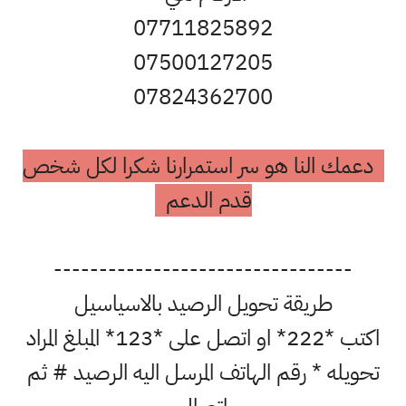
07711825892
07500127205
07824362700
 النا هو سر استمرارنا شكرا لكل شخص
قدم الدعم
--------------------------------
طريقة تحويل الرصيد بالاسياسيل
اكتب *222* او اتصل على *123* المبلغ المراد
له * رقم الهاتف المرسل اليه الرصيد # ثم