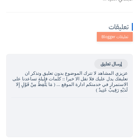
قات
رسال تعليق
ي المشاهد لا تترك الموضوع بدون تعليق وتذكر ان
ك يدل عليك فلا تقل الا خيرا :: كلمات قليلة تساعدنا على
مرار في خدمتكم ادارة الموقع ... ( مَا يَلْفِظُ مِنْ قَوْلٍ إِلا
ِ رَقِيبٌ عَتِيدٌ )