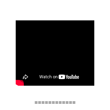
============