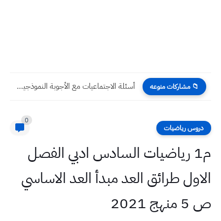
أسئلة الاجتماعيات مع الأجوبة النموذجية محافظة صلاح الدين السادس الابتدائي
مشاركات منوعه
0
 رياضيات
1 رياضيات السادس ادبي الفصل
ل طرائق العد مبدأ العد الاساسي