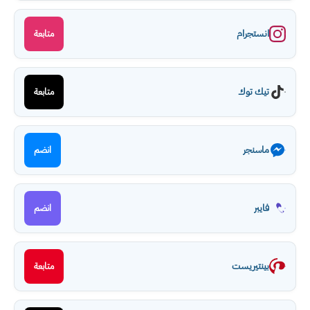
نستجرام
متابعة
يك توك
متابعة
اسنجر
انضم
ايبر
انضم
ينتيريست
متابعة