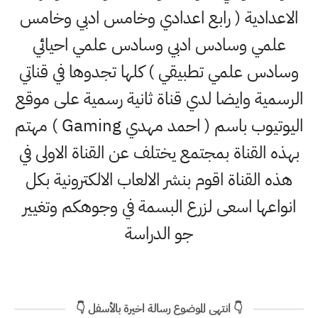
دادية ( رابع اعدادي وخامس ادبي وخامس
مي وسادس ادبي وسادس علمي احيائي
س علمي تطبيقي ) كلها تجدوها في قناتي
ية وايضا لدي قناة ثانية رسمية على موقع
اليوتيوب باسم ( احمد مهدي Gaming ) مهتم
 القناة بمجتمع يختلف عن القناة الاولى في
القناة اقوم بنشر الالعاب الالكترونية بكل
عها اسعى لزرع البسمة في وجوهكم وتغيير
جو الدراسة
👇 انتهى الموضوع رسالة اخيرة بالأسفل 👇