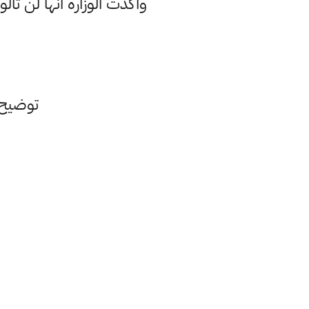
واكدت الوزارة انها لن تأل
توضيح و