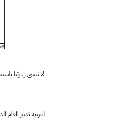
التربية تع
لا تنسى زيارتنا با
التربية تعتبر العام الدراسي ٢٠١٩-٢٠٢٠ عدم رسوب اختياري لطلبة المرحلة ال