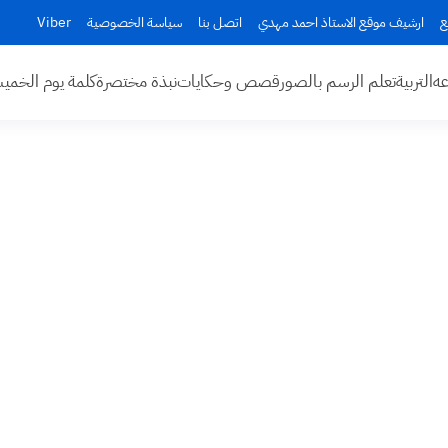
ع
ارشيف موقع الاستاذ احمد مهدي
اتصل بنا
سياسة الخصوصية
Viber
عه
التربية
تعلم الرسم بالصور
قصص وحكايات
نبذة مختصرة
كلمة يوم الخم