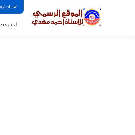
اقسام الموق
اخبار منو