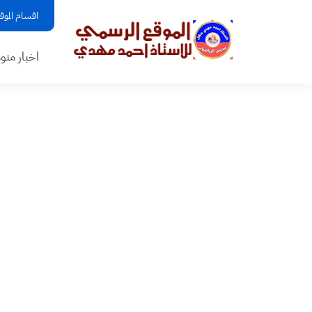
اقسام الموق
اخبار منو