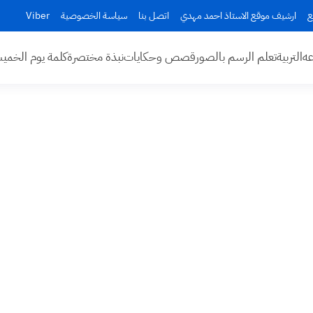
ع
ارشيف موقع الاستاذ احمد مهدي
اتصل بنا
سياسة الخصوصية
Viber
عه
التربية
تعلم الرسم بالصور
قصص وحكايات
نبذة مختصرة
كلمة يوم الخم