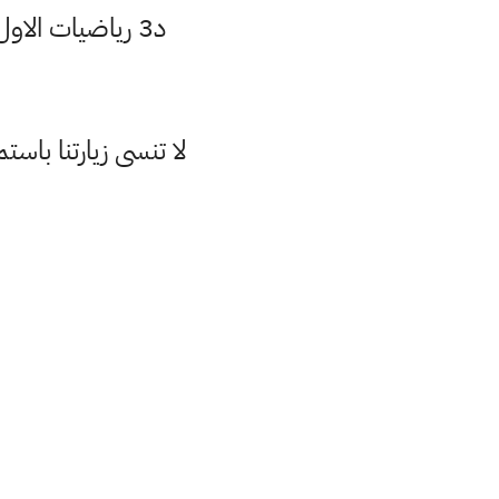
د3 رياضيات الاول متوسط الفصل الاول منهج 2021 الصورة العلمية ص 9 الجزء الاول
لا تنسى زيارتنا با