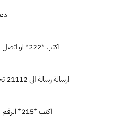
دعم
اكتب *222* او اتصل على *123* المبلغ المراد تحويله * رقم الهاتف المرسل اليه الرصيد # ثم اتصال
ارسالة رسالة الى 21112 تحتوي على الرقم المطلوب تحويل الرصيد اليه ثم فراغ المبلغ المراد تحويله ثم ارسال
اكتب *215* الرقم المطلوب تحويل الرصيد اليه * المبلغ الذي ترغب بتحويله # اتصال ثم تاكيد