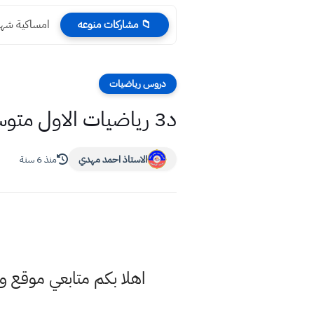
امساكية شهر رمضان 2024 المرجع السيستان
📁 مشاركات منوعه
دروس رياضيات
د3 رياضيات الاول متوسط الفصل الاول منهج 2021 الصورة العلمية ص 9 الجزء الاول
الاستاذ احمد مهدي
منذ 6 سنة
اهلا بكم متابعي موقع 