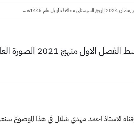
ي محافظة أربيل عام 1445هـ...
وقناة الاستاذ احمد مهدي شلال في هذا الموضوع س