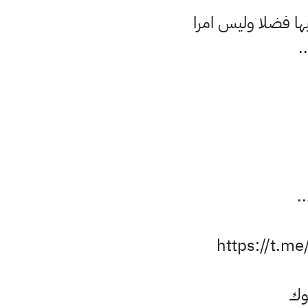
يها فضلا وليس امرا
بوك