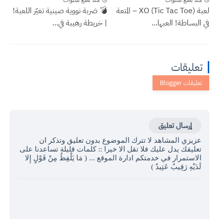
لعبة XO (Tic Tac Toe) – المتعة
💣 ضربة نووية صينية تغيّر اللعبة!
في البساطة! العبها...
| خريطة رهيبة في...
تعليقات
إرسال تعليق
عزيزي المشاهد لا تترك الموضوع بدون تعليق وتذكر ان
تعليقك يدل عليك فلا تقل الا خيرا :: كلمات قليلة تساعدنا على
الاستمرار في خدمتكم ادارة الموقع ... ( مَا يَلْفِظُ مِنْ قَوْلٍ إِلا
لَدَيْهِ رَقِيبٌ عَتِيدٌ )