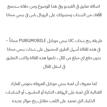
اضاقة تعليق في الفيديو وفي هذا الموضوع ومن خلاله ستجمع
الألاف من الشدات وحصولك على الرويال باس في ببجي مجانا
طريقة ربح شدات UC ببجي موبايل PUBGMOBILE مجاناً –
في هذه المقالة أسهل الطرق للحصول على شدات ببجي مجانا
بدون دفع اي مبلغ من المال ، تابعوا هذه المقالة واكتب التعليق
في اسفل المقال
كما معروف أن لعبة ببجي موبايل المعروفة بخوض المعارك
القتالية كأي لعبة على الهواتف الذكية أو الحاسوب أو الشاشات
الذكية, التي تعتمد على اللعب مقابل ربح جوائز عديدة