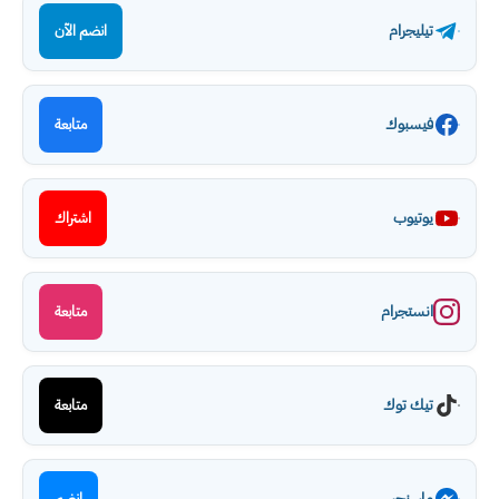
تيليجرام
انضم الآن
فيسبوك
متابعة
يوتيوب
اشتراك
انستجرام
متابعة
تيك توك
متابعة
ماسنجر
انضم