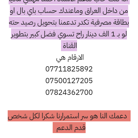
من داخل العراق وماعندك حساب باي بال او
بطاقة مصرفية تكدر تدعمنا بتحويل رصيد حته
لو بـ 1 الف دينار راح تسوي فضل كبير بتطوير
القناة
الارقام هي
07711825892
07500127205
07824362700
دعمك النا هو سر استمرارنا شكرا لكل شخص
قدم الدعم