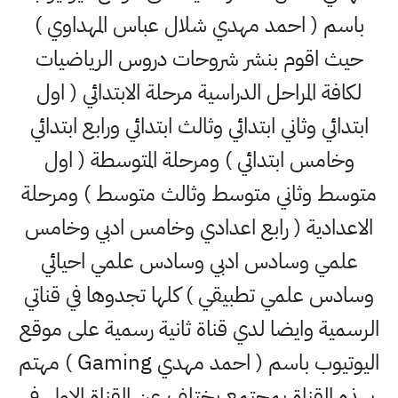
باسم ( احمد مهدي شلال عباس المهداوي )
حيث اقوم بنشر شروحات دروس الرياضيات
لكافة المراحل الدراسية مرحلة الابتدائي ( اول
ابتدائي وثاني ابتدائي وثالث ابتدائي ورابع ابتدائي
وخامس ابتدائي ) ومرحلة المتوسطة ( اول
متوسط وثاني متوسط وثالث متوسط ) ومرحلة
الاعدادية ( رابع اعدادي وخامس ادبي وخامس
علمي وسادس ادبي وسادس علمي احيائي
وسادس علمي تطبيقي ) كلها تجدوها في قناتي
الرسمية وايضا لدي قناة ثانية رسمية على موقع
اليوتيوب باسم ( احمد مهدي Gaming ) مهتم
بهذه القناة بمجتمع يختلف عن القناة الاولى في