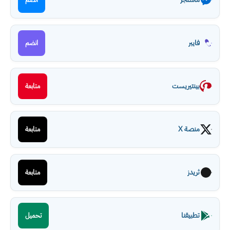
فايبر
انضم
بينتيريست
متابعة
منصة X
متابعة
ثريدز
متابعة
تطبيقنا
تحميل