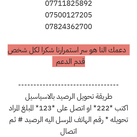
07711825892
07500127205
07824362700
دعمك النا هو سر استمرارنا شكرا لكل شخص
قدم الدعم
---------------------------------
طريقة تحويل الرصيد بالاسياسيل
اكتب *222* او اتصل على *123* المبلغ المراد
تحويله * رقم الهاتف المرسل اليه الرصيد # ثم
اتصال