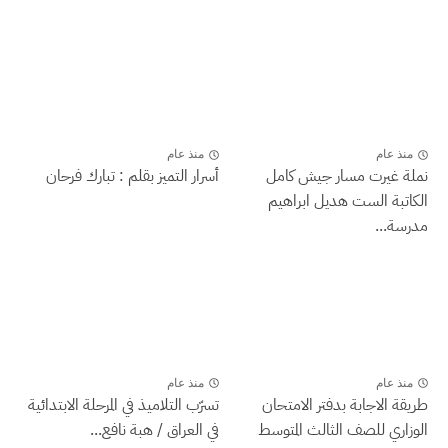
منذ عام
منذ عام
نملة غيرت مسار جيش كامل
أسرار التميز بقلم : تبارك فرحان
الكاتبة الست هديل ابراهيم
مدرسة...
منذ عام
منذ عام
طريقة الاجابة بدفتر الامتحان
تسرّب التلاميذ في المرحلة الابتدائية
الوزاري للصف الثالث المتوسط
في العراق / هبة نافع...