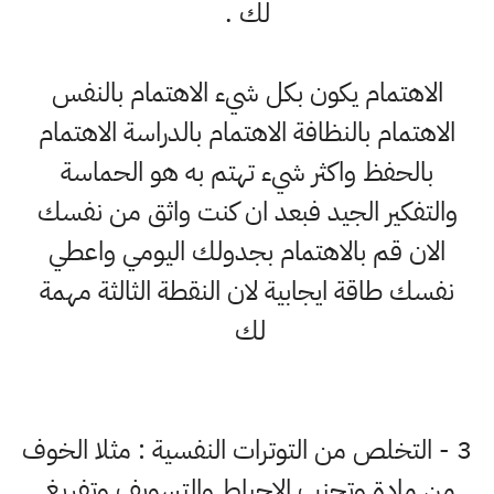
ﻟﻚ .
الاهتمام يكون بكل شيء الاهتمام بالنفس
الاهتمام بالنظافة الاهتمام بالدراسة الاهتمام
بالحفظ واكثر شيء تهتم به هو الحماسة
والتفكير الجيد فبعد ان كنت واثق من نفسك
الان قم بالاهتمام بجدولك اليومي واعطي
نفسك طاقة ايجابية لان النقطة الثالثة مهمة
لك
3 - ﺍﻟﺘﺨﻠﺺ ﻣﻦ ﺍﻟﺘﻮﺗﺮﺍﺕ ﺍﻟﻨﻔﺴﻴﺔ : ﻣﺜﻼ ﺍﻟﺨﻮﻑ
ﻣﻦ ﻣﺎﺩﺓ وتجنب الاحباط والتسويف وتفريغ