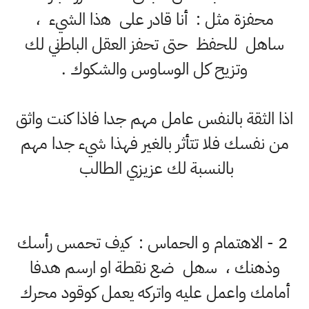
ﻣﺤﻔﺰﺓ مثل : أﻧﺎ ﻗﺎﺩﺭ على ﻫذا الشيء ،
ﺳﺎﻫﻞ للحفظ حتى تحفز ﺍﻟﻌﻘﻞ ﺍﻟﺒﺎﻃني لك
وتزيح كل الوساوس والشكوك .
اذا الثقة بالنفس عامل مهم جدا فاذا كنت واثق
من نفسك فلا تتأثر بالغير فهذا شيء جدا مهم
بالنسبة لك عزيزي الطالب
2 - ﺍﻻﻫﺘﻤﺎﻡ ﻭ ﺍﻟﺤﻤﺎﺱ : ﻛﻴف تحمس ﺭأسك
وذهنك ، ﺳهل ضع ﻧﻘﻄﺔ او ارسم ﻫﺪفا
أمامك ﻭاعمل عليه ﻭاتركه يعمل ﻛﻮﻗﻮﺩ ﻣﺤﺮﻙ