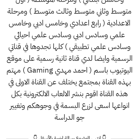
متوسط وثاني متوسط وثالث متوسط ) ومرحلة
الاعدادية ( رابع اعدادي وخامس ادبي وخامس
علمي وسادس ادبي وسادس علمي احيائي
وسادس علمي تطبيقي ) كلها تجدوها في قناتي
الرسمية وايضا لدي قناة ثانية رسمية على موقع
اليوتيوب باسم ( احمد مهدي Gaming ) مهتم
بهذه القناة بمجتمع يختلف عن القناة الاولى في
هذه القناة اقوم بنشر الالعاب الالكترونية بكل
انواعها اسعى لزرع البسمة في وجوهكم وتغيير
جو الدراسة
👇 انتهى الموضوع رسالة اخيرة بالأسفل 👇