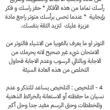
ﺭأﺳﻚ تماما ﻣﻦ ﻫذه ﺍلأﻓﻜﺎﺭ * ﺣﻔﺰ ﺭﺍﺳﻚ ﻭ ﻓﻜﺮ
بإيجابية * عندما ﺗﺤﺲ ﺑﺮأﺳﻚ ﻣﺘﻮﺗﺮ راجع ﻣﺎﺩﺓ
ﻋﺰﻳﺰﺓ ﻋﻠﻴﻚ لتزيد ﺍﻟﺜﻘﺔ بنفسك.
التوتر او ما يعرف بالفوبيا من الاشياء فالتوتر من
الامتحان شيء غير صحيح لانه يحرمك من
الاجابة وبالتالي الرسوب وعدم الاجابة فحاول
التخلص من هذه العادة السيئة
4 - ﺍﻟﺘﻠﺨﻴﺺ : ﺍﻟﺘﻠﺨﻴﺺ يساعد للتذكر ﻭ عدم
نسيان ما حفظته أو الاستعانة بالخرائط الذهنية
والمخططات وحتى الرسم مفيد جدا وحل أكبر