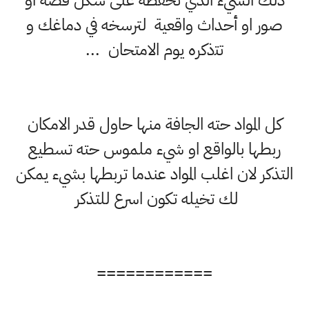
ذلك الشيء الذي تحفظه ﻋﻠﻰ ﺷﻜﻞ ﻗﺼﺔ أﻭ
ﺻﻮﺭ ﺍﻭ أﺣﺪﺍﺙ ﻭﺍﻗﻌﻴﺔ لترسخه في دﻣﺎﻏﻚ ﻭ
ﺗﺘذكره يوم الامتحان ...
كل المواد حته الجافة منها حاول قدر الامكان
ربطها بالواقع او شيء ملموس حته تسطيع
التذكر لان اغلب المواد عندما تربطها بشيء يمكن
لك تخيله تكون اسرع للتذكر
============