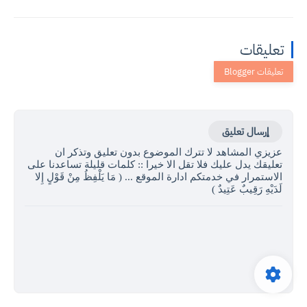
تعليقات
إرسال تعليق
عزيزي المشاهد لا تترك الموضوع بدون تعليق وتذكر ان
تعليقك يدل عليك فلا تقل الا خيرا :: كلمات قليلة تساعدنا على
الاستمرار في خدمتكم ادارة الموقع ... ( مَا يَلْفِظُ مِنْ قَوْلٍ إِلا
لَدَيْهِ رَقِيبٌ عَتِيدٌ )