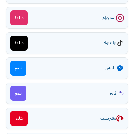
انستجرام
متابعة
تيك توك
متابعة
ماسنجر
انضم
فايبر
انضم
بينتيريست
متابعة