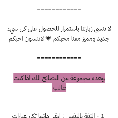
============
لا تنسى زيارتنا باستمرار للحصول على كل شيء
جديد ومميز معنا محبكم 💗 لاتنسون احبكم
============
وهذه مجموعة من النصائح الك اذا كنت
طالب
1 - ﺍﻟﺜﻘﺔ ﺑﺎﻟﻨﻔﺲ : ﺍﺑﻘﻰ دائما ﺗﻜﺮﺭ ﻋﺒﺎﺭﺍﺕ