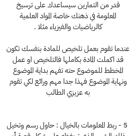
قدر من التمارين سيساعدك على ترسيخ
المعلومة في ذهنك خاصة المواد العلمية
كالرياضيات والفيزياء مثلا .
عندما تقوم بعمل تلخيص للمادة بنفسك تكون
قد اكملت المادة بكاملها فالتلخيص او عمل
المخطط للموضوع حته تفهم بداية الموضوع
ونهاية الموضوع فهذا جدا مهم ورائع لكي تقوم
به عزيزي الطالب
5 - ﺭﺑﻂ ﺍﻟﻤﻌﻠﻮﻣﺎﺕ ﺑﺎﻟﺨﻴﺎﻝ : ﺣﺎﻭﻝ رﺳﻢ ﻭﺗﺨﻴﻞ