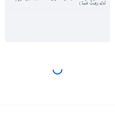
َدَيْهِ رَقِيبٌ عَتِيدٌ )