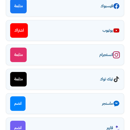
فيسبوك
متابعة
يوتيوب
اشتراك
انستجرام
متابعة
تيك توك
متابعة
ماسنجر
انضم
فايبر
انضم