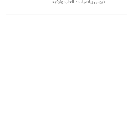
دروس رياضيات - العاب وترفيه