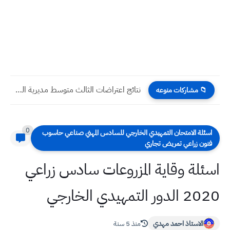
نتائج اعتراضات الثالث متوسط مديرية الرصافة الاولى الدور الاول 2023
📁 مشاركات منوعه
0
سئلة الامتحان التمهيدي الخارجي للسادس المهني صناعي حاسوب
نون زراعي تمريض تجاري
ئلة وقاية المزروعات سادس زراعي
ور التمهيدي الخارجي
الاستاذ احمد مهدي
منذ 5 سنة