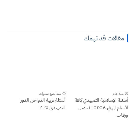
قالات قد تهمك
نذ عام
منذ بضع سنوات
ة الإسلامية التمهيدي كافة
أسئلة تربية الدواجن الدور
اقسام المهني 2026 | تحميل
التمهيدي ٢٠٢٥
...