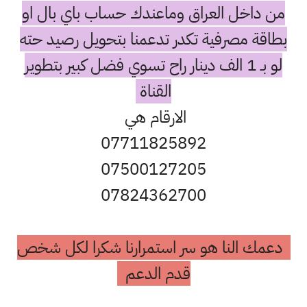
ن داخل العراق وماعندك حساب باي بال او
اقة مصرفية تكدر تدعمنا بتحويل رصيد حته
لو بـ 1 الف دينار راح تسوي فضل كبير بتطوير
القناة
الارقام هي
07711825892
07500127205
07824362700
مك النا هو سر استمرارنا شكرا لكل شخص
قدم الدعم