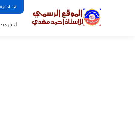
اقسام الموق
اخبار منو