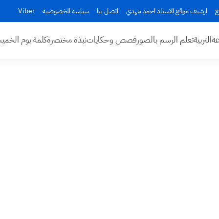
ع
ارشيف موقع الاستاذ احمد مهدي
اتصل بنا
سياسة الخصوصية
Viber
عه
التربية
تعلم الرسم بالصور
قصص وحكايات
نبذة مختصرة
كلمة يوم الخم