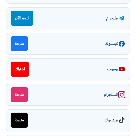
تيليجرام
انضم الآن
فيسبوك
متابعة
يوتيوب
اشتراك
انستجرام
متابعة
تيك توك
متابعة