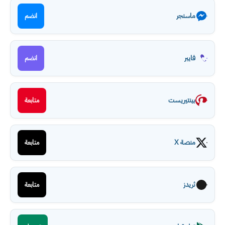
ماسنجر
انضم
فايبر
انضم
بينتيريست
متابعة
منصة X
متابعة
ثريدز
متابعة