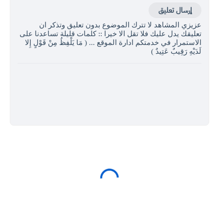
إرسال تعليق
عزيزي المشاهد لا تترك الموضوع بدون تعليق وتذكر ان
تعليقك يدل عليك فلا تقل الا خيرا :: كلمات قليلة تساعدنا على
الاستمرار في خدمتكم ادارة الموقع ... ( مَا يَلْفِظُ مِنْ قَوْلٍ إِلا
لَدَيْهِ رَقِيبٌ عَتِيدٌ )