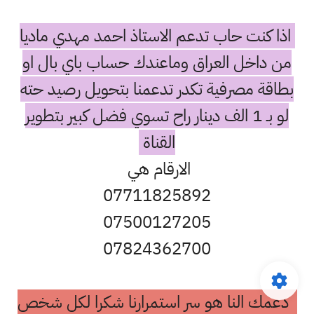
اذا كنت حاب تدعم الاستاذ احمد مهدي ماديا
من داخل العراق وماعندك حساب باي بال او
بطاقة مصرفية تكدر تدعمنا بتحويل رصيد حته
لو بـ 1 الف دينار راح تسوي فضل كبير بتطوير
القناة
الارقام هي
07711825892
07500127205
07824362700
دعمك النا هو سر استمرارنا شكرا لكل شخص