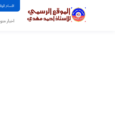
اقسام الموق
اخبار منو