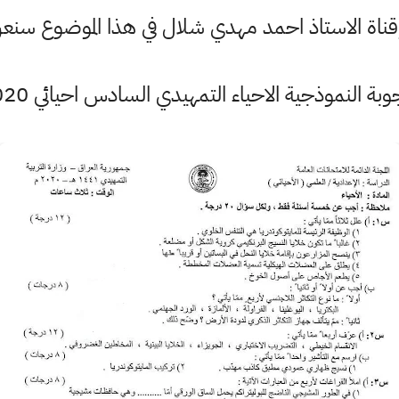
وقناة الاستاذ احمد مهدي شلال في هذا الموضوع س
جوبة النموذجية الاحياء التمهيدي السادس احيائي 2020