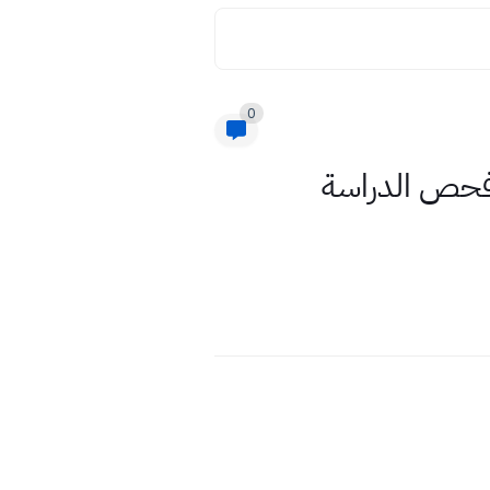
0
حياء التمهيدي السادس احيائي 2020 مركز فحص الدراسة