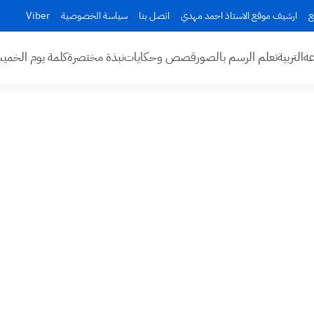
ع
ارشيف موقع الاستاذ احمد مهدي
اتصل بنا
سياسة الخصوصية
Viber
عه
التربية
تعلم الرسم بالصور
قصص وحكايات
نبذة مختصرة
كلمة يوم الخم