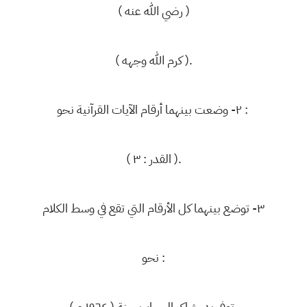
( رضي الله عنه )
( كرم الله وجهه ).
٢- وضعت بينهما أرقام الآيات القرآنية نحو :
( القدر : ٣ ).
٣- توضع بينهما كل الأرقام التي تقع في وسط الكلام
نحو :
توفي بدر شاكر السياب سنة ( ١٩٦٤ م ).