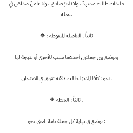
ما خابَ طالبٌ مجتهدٌ ، ولا تاجرٌ صادق ، ولا عاملٌ مخلصٌ في
عمله.
🔶 ثانياً : الفاصلة المنقوطة ؛
وتوضع بين جملتين أحدهما سبب للأخرى أو نتيجة لها
نحو : كأفا المديرُ الطالبَ ؛ لأنه تفوق في الامتحان.
🔶 ثالثاً : النقطة .
توضع في نهاية كل جملة تامة المعنى نحو :