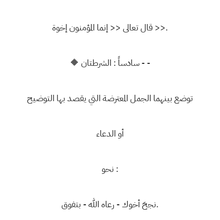
قال تعالى << إنما المؤمنون إخوة >>.
🔶 سادساً : الشرطتان - -
توضع بينهما الجمل المعترضة التي يقصد بها التوضيح
أو الدعاء
نحو :
نجحَ أخوك - رعاه الله - بتفوق.