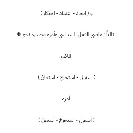
و ( اتخاذ - اعتماد - احتكار )
🔶 ثالثاً : ماضي الفعل السداسي وأمره مصدره نحو :
الماضي
( استولى - استخرجَ - استعانَ )
أمره
( استولِ - استخرجْ - استعنْ )