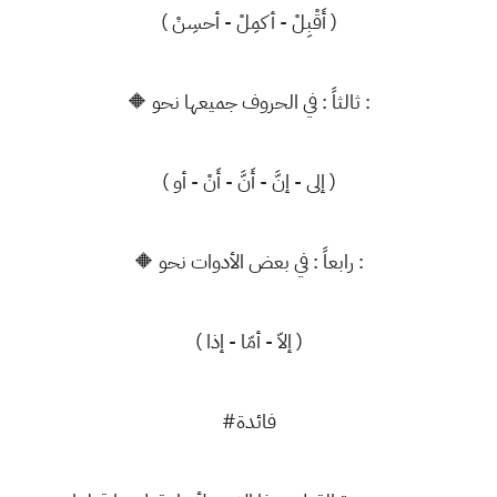
( أَقْبِلْ - أكمِلْ - أحسِنْ )
🔶 ثالثاً : في الحروف جميعها نحو :
( إلى - إنَّ - أَنَّ - أَنْ - أو )
🔶 رابعاً : في بعض الأدوات نحو :
( إلاّ - أمّا - إذا )
#فائدة