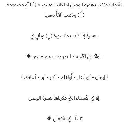
الأدوات وتكتب همزة الوصل إذا كانت مفتوحة ( أَ ) أو مضمومة
( أُ ) وتكتب ألفاً تحتها
همزة إذا كانت مكسورة ( إِ ) وتأتي في :
🔶 أولاً : في الأسماء المبدوءة ب همزة نحو :
( إيمان - أبو أهل - أُولئك - أكبر - أبو - أسلاف )
إلا في الأسماء التي ذكرناها همزة الوصل.
🔶 ثانياً : في الأفعال