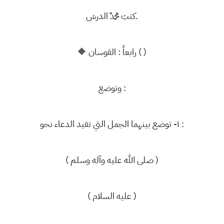
كتبَ محمدٌ الدرسَ.
🔶 رابعاً : القوسان ( )
وتوضع :
١- توضع بينهما الجمل التي تفيد الدعاء نحو :
( صلى الله عليه وآله وسلم )
( عليه السلام )