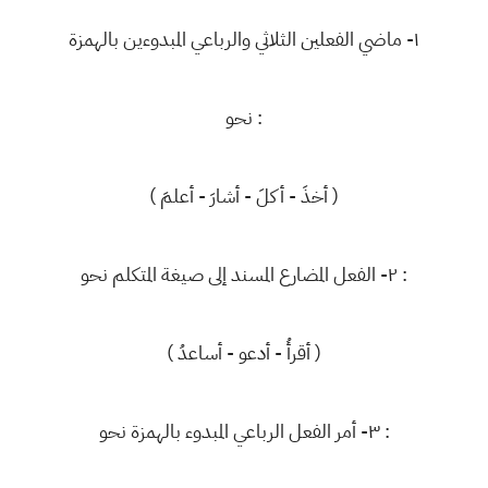
١- ماضي الفعلين الثلاثي والرباعي المبدوءين بالهمزة
نحو :
( أخذَ - أكلَ - أشارَ - أعلمَ )
٢- الفعل المضارع المسند إلى صيغة المتكلم نحو :
( أقرأُ - أدعو - أساعدُ )
٣- أمر الفعل الرباعي المبدوء بالهمزة نحو :