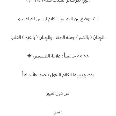
٤- يوضع بين القوسين الكلام المفسر لما قبله نحو :
الجِنانُ ( بالكسر ) جملة الجنة ، والجِنان ( بالفتح ) القلب.
🔶 خامساً : علامة التنصيص << >>
يوضع بينهما الكلام المنقول بنصه نقلاً حرفياً
من دون تغيير
نحو :