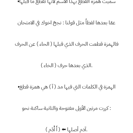
▪سميت همزة القطع بهذا الاسم لأنها تقطع ما قبلها
عمّا بعدها لفظاً مثل قولنا : نجحَ اخوك في الامتحان
فالهمزة قطعت الحرف الذي قبلها ( الحاء ) عن الحرف
الذي بعدها حرف ( الخاء ).
▪الهمزة في الكلمات التي فيها مد ( آ ) هي همزة قطع
كررت مرتين الأولى مفتوحة والثانية ساكنة نحو :
آدم أصلها ⬅️ ( أَ أْدَم ).