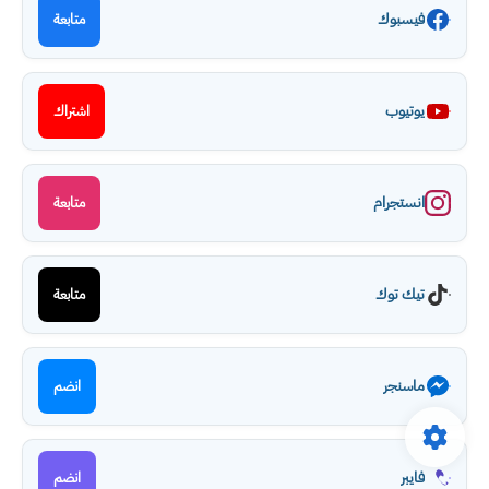
فيسبوك
متابعة
يوتيوب
اشتراك
انستجرام
متابعة
تيك توك
متابعة
ماسنجر
انضم
فايبر
انضم