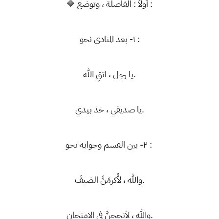
🔶 أولاً : الفاصلة ، وتوضع :
١- بعد المنادى نحو :
يا رجل ، اتقِ الله.
يا صديقي ، خذ بيدي.
٢- بين القسم وجوابه نحو :
والله ، لأُكرمَنَّ الضيفَ.
والله ، لأنجحنَّ في الامتحان.