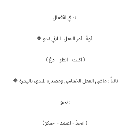
١- في الأفعال :
🔶 أولاً : أمر الفعل الثلاثي نحو :
( اكتبْ - انظرْ - ادعُ )
🔶 ثانياً : ماضي الفعل الخماسي ومصدره المبدوء بالهمزة
نحو :
( اتخذَ - اعتمد - احتكرَ )