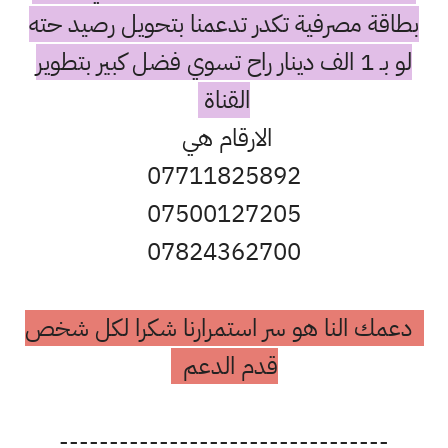
بطاقة مصرفية تكدر تدعمنا بتحويل رصيد حته
لو بـ 1 الف دينار راح تسوي فضل كبير بتطوير
القناة
الارقام هي
07711825892
07500127205
07824362700
دعمك النا هو سر استمرارنا شكرا لكل شخص
قدم الدعم
---------------------------------