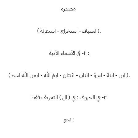
مصدره
( استيلاء - استخراج - استعانة ).
٢- في الأسماء الآتية :
( ابن - ابنة - امرؤ - اثنان - اثنتان - ايمُ الله - ايمن الله اسم ).
٣- في الحروف : في ( ال ) التعريف فقط
نحو :