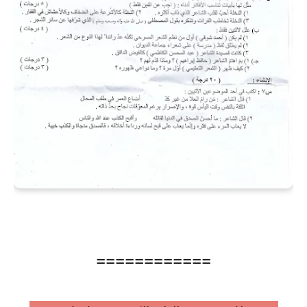
============