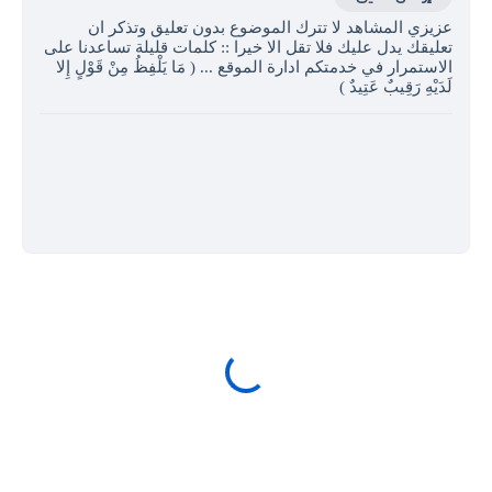
عزيزي المشاهد لا تترك الموضوع بدون تعليق وتذكر ان
تعليقك يدل عليك فلا تقل الا خيرا :: كلمات قليلة تساعدنا على
الاستمرار في خدمتكم ادارة الموقع ... ( مَا يَلْفِظُ مِنْ قَوْلٍ إِلا
لَدَيْهِ رَقِيبٌ عَتِيدٌ )