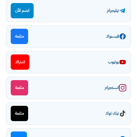
تيليجرام
انضم الآن
فيسبوك
متابعة
يوتيوب
اشتراك
انستجرام
متابعة
تيك توك
متابعة