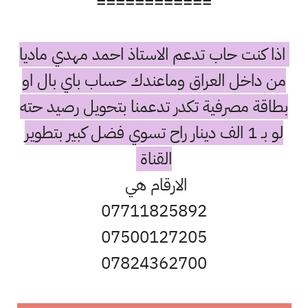
============
اذا كنت حاب تدعم الاستاذ احمد مهدي ماديا
من داخل العراق وماعندك حساب باي بال او
بطاقة مصرفية تكدر تدعمنا بتحويل رصيد حته
لو بـ 1 الف دينار راح تسوي فضل كبير بتطوير
القناة
الارقام هي
07711825892
07500127205
07824362700