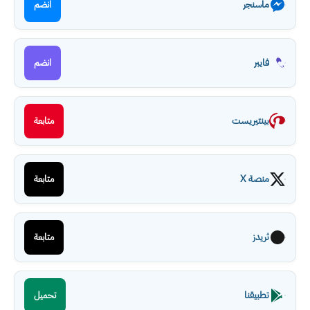
ماسنجر
انضم
فايبر
انضم
بينتيريست
متابعة
منصة X
متابعة
ثريدز
متابعة
تطبيقنا
تحميل