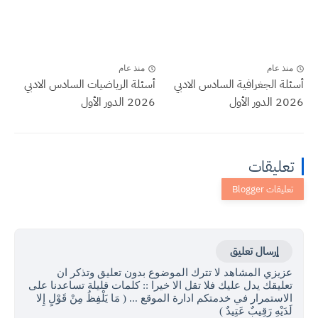
منذ عام
منذ عام
أسئلة الجغرافية السادس الادبي
أسئلة الرياضيات السادس الادبي
2026 الدور الأول
2026 الدور الأول
تعليقات
إرسال تعليق
عزيزي المشاهد لا تترك الموضوع بدون تعليق وتذكر ان
تعليقك يدل عليك فلا تقل الا خيرا :: كلمات قليلة تساعدنا على
الاستمرار في خدمتكم ادارة الموقع ... ( مَا يَلْفِظُ مِنْ قَوْلٍ إِلا
لَدَيْهِ رَقِيبٌ عَتِيدٌ )