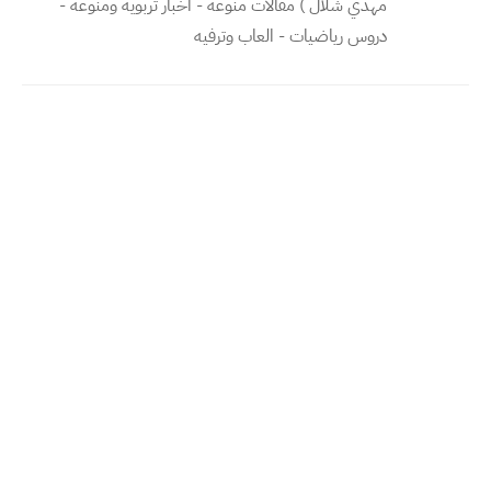
مهدي شلال ) مقالات منوعه - اخبار تربويه ومنوعه -
دروس رياضيات - العاب وترفيه