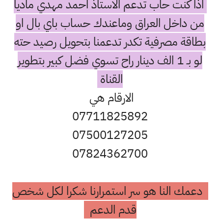
اذا كنت حاب تدعم الاستاذ احمد مهدي ماديا
من داخل العراق وماعندك حساب باي بال او
بطاقة مصرفية تكدر تدعمنا بتحويل رصيد حته
لو بـ 1 الف دينار راح تسوي فضل كبير بتطوير
القناة
الارقام هي
07711825892
07500127205
07824362700
دعمك النا هو سر استمرارنا شكرا لكل شخص
قدم الدعم