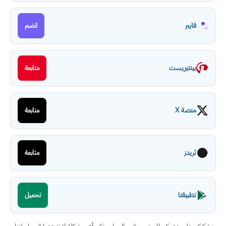
فايبر
انضم
بينتيريست
متابعة
منصة X
متابعة
ثريدز
متابعة
تطبيقنا
تحميل