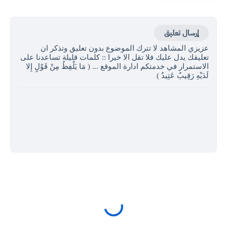
إرسال تعليق
عزيزي المشاهد لا تترك الموضوع بدون تعليق وتذكر ان
تعليقك يدل عليك فلا تقل الا خيرا :: كلمات قليلة تساعدنا على
الاستمرار في خدمتكم ادارة الموقع ... ( مَا يَلْفِظُ مِنْ قَوْلٍ إِلا
لَدَيْهِ رَقِيبٌ عَتِيدٌ )