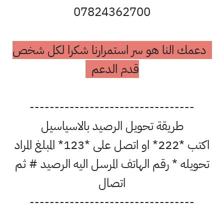
07824362700
دعمك النا هو سر استمرارنا شكرا لكل شخص
قدم الدعم
---------------------------------
طريقة تحويل الرصيد بالاسياسيل
اكتب *222* او اتصل على *123* المبلغ المراد
تحويله * رقم الهاتف المرسل اليه الرصيد # ثم
اتصال
---------------------------------