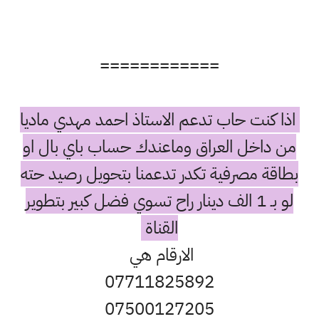
============
اذا كنت حاب تدعم الاستاذ احمد مهدي ماديا
من داخل العراق وماعندك حساب باي بال او
بطاقة مصرفية تكدر تدعمنا بتحويل رصيد حته
لو بـ 1 الف دينار راح تسوي فضل كبير بتطوير
القناة
الارقام هي
07711825892
07500127205