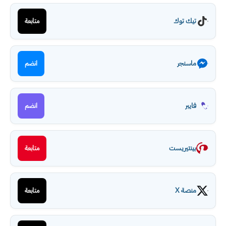
تيك توك
متابعة
ماسنجر
انضم
فايبر
انضم
بينتيريست
متابعة
منصة X
متابعة