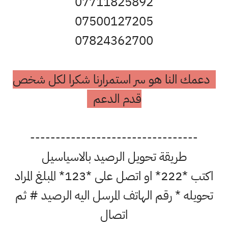
07711825892
07500127205
07824362700
دعمك النا هو سر استمرارنا شكرا لكل شخص
قدم الدعم
---------------------------------
طريقة تحويل الرصيد بالاسياسيل
اكتب *222* او اتصل على *123* المبلغ المراد
تحويله * رقم الهاتف المرسل اليه الرصيد # ثم
اتصال