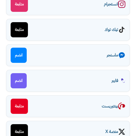
انستجرام
متابعة
تيك توك
متابعة
ماسنجر
انضم
فايبر
انضم
بينتيريست
متابعة
منصة X
متابعة