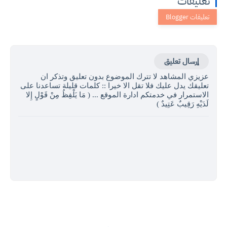
تعليقات
إرسال تعليق
عزيزي المشاهد لا تترك الموضوع بدون تعليق وتذكر ان
تعليقك يدل عليك فلا تقل الا خيرا :: كلمات قليلة تساعدنا على
الاستمرار في خدمتكم ادارة الموقع ... ( مَا يَلْفِظُ مِنْ قَوْلٍ إِلا
لَدَيْهِ رَقِيبٌ عَتِيدٌ )