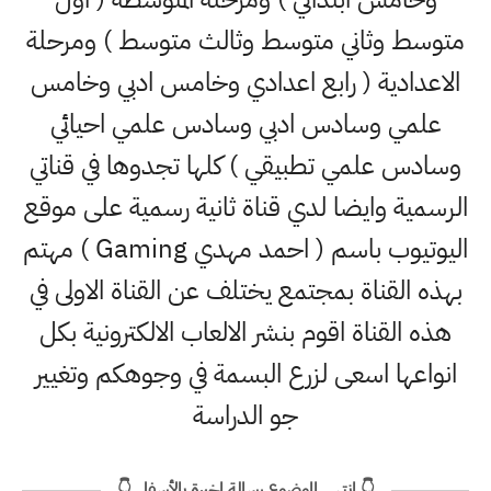
متوسط وثاني متوسط وثالث متوسط ) ومرحلة
الاعدادية ( رابع اعدادي وخامس ادبي وخامس
علمي وسادس ادبي وسادس علمي احيائي
وسادس علمي تطبيقي ) كلها تجدوها في قناتي
الرسمية وايضا لدي قناة ثانية رسمية على موقع
اليوتيوب باسم ( احمد مهدي Gaming ) مهتم
بهذه القناة بمجتمع يختلف عن القناة الاولى في
هذه القناة اقوم بنشر الالعاب الالكترونية بكل
انواعها اسعى لزرع البسمة في وجوهكم وتغيير
جو الدراسة
👇 انتهى الموضوع رسالة اخيرة بالأسفل 👇