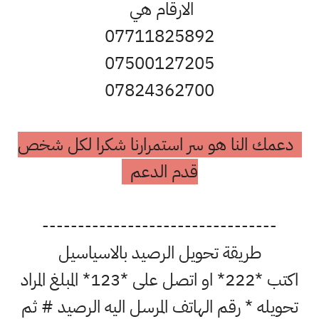
الارقام هي
07711825892
07500127205
07824362700
دعمك النا هو سر استمرارنا شكرا لكل شخص
قدم الدعم
---------------------------------
طريقة تحويل الرصيد بالاسياسيل
اكتب *222* او اتصل على *123* المبلغ المراد
تحويله * رقم الهاتف المرسل اليه الرصيد # ثم