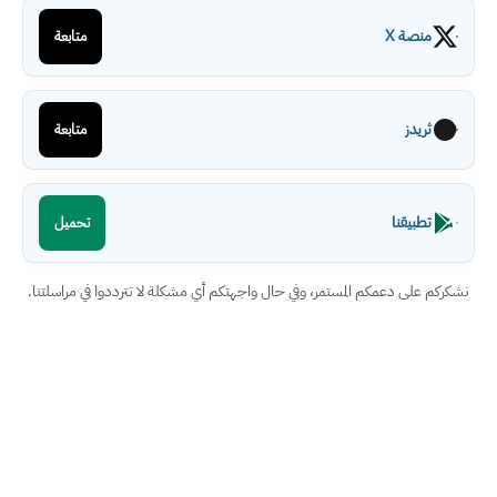
منصة X
متابعة
ثريدز
متابعة
تطبيقنا
تحميل
نشكركم على دعمكم المستمر، وفي حال واجهتكم أي مشكلة لا تترددوا في مراسلتنا.