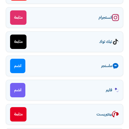
انستجرام
متابعة
تيك توك
متابعة
ماسنجر
انضم
فايبر
انضم
بينتيريست
متابعة