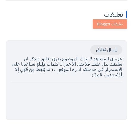
تعليقات
إرسال تعليق
عزيزي المشاهد لا تترك الموضوع بدون تعليق وتذكر ان
تعليقك يدل عليك فلا تقل الا خيرا :: كلمات قليلة تساعدنا على
الاستمرار في خدمتكم ادارة الموقع ... ( مَا يَلْفِظُ مِنْ قَوْلٍ إِلا
لَدَيْهِ رَقِيبٌ عَتِيدٌ )