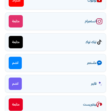
يوتيوب
اشتراك
انستجرام
متابعة
تيك توك
متابعة
ماسنجر
انضم
فايبر
انضم
بينتيريست
متابعة