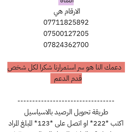
القناة
الارقام هي
07711825892
07500127205
07824362700
دعمك النا هو سر استمرارنا شكرا لكل شخص
قدم الدعم
---------------------------------
طريقة تحويل الرصيد بالاسياسيل
اكتب *222* او اتصل على *123* المبلغ المراد