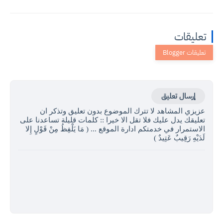
تعليقات
إرسال تعليق
عزيزي المشاهد لا تترك الموضوع بدون تعليق وتذكر ان
تعليقك يدل عليك فلا تقل الا خيرا :: كلمات قليلة تساعدنا على
الاستمرار في خدمتكم ادارة الموقع ... ( مَا يَلْفِظُ مِنْ قَوْلٍ إِلا
لَدَيْهِ رَقِيبٌ عَتِيدٌ )