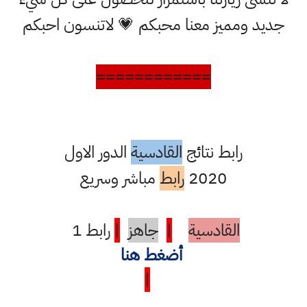
جديد ومميز معنا محبكم 💗 لاتنسون احبكم
============
رابط نتائج
القادسية
الدور الاول
2020
رابط
مباشر وسريع
القادسية
|
جاهز
|
رابط 1
أضغط هنا
|