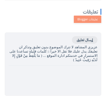
تعليقات
إرسال تعليق
عزيزي المشاهد لا تترك الموضوع بدون تعليق وتذكر ان
تعليقك يدل عليك فلا تقل الا خيرا :: كلمات قليلة تساعدنا على
الاستمرار في خدمتكم ادارة الموقع ... ( مَا يَلْفِظُ مِنْ قَوْلٍ إِلا
لَدَيْهِ رَقِيبٌ عَتِيدٌ )