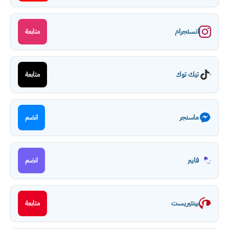
انستجرام
متابعة
تيك توك
متابعة
ماسنجر
انضم
فايبر
انضم
بينتيريست
متابعة