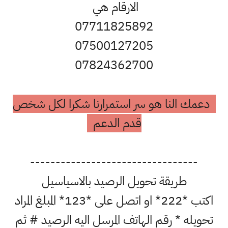
الارقام هي
07711825892
07500127205
07824362700
دعمك النا هو سر استمرارنا شكرا لكل شخص
قدم الدعم
---------------------------------
طريقة تحويل الرصيد بالاسياسيل
اكتب *222* او اتصل على *123* المبلغ المراد
تحويله * رقم الهاتف المرسل اليه الرصيد # ثم