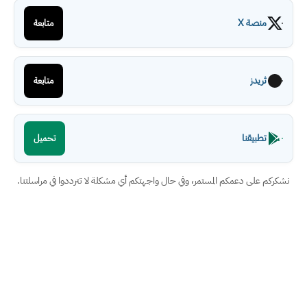
منصة X
متابعة
ثريدز
متابعة
تطبيقنا
تحميل
نشكركم على دعمكم المستمر، وفي حال واجهتكم أي مشكلة لا تترددوا في مراسلتنا.