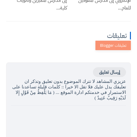
الإلكتروني إلى مدارس المتفوقين
إلى مدارس المتميزين وثانويات
للعام...
كلية...
تعليقات
إرسال تعليق
عزيزي المشاهد لا تترك الموضوع بدون تعليق وتذكر ان
تعليقك يدل عليك فلا تقل الا خيرا :: كلمات قليلة تساعدنا على
الاستمرار في خدمتكم ادارة الموقع ... ( مَا يَلْفِظُ مِنْ قَوْلٍ إِلا
لَدَيْهِ رَقِيبٌ عَتِيدٌ )