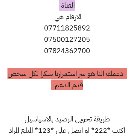
القناة
الارقام هي
07711825892
07500127205
07824362700
دعمك النا هو سر استمرارنا شكرا لكل شخص
قدم الدعم
---------------------------------
طريقة تحويل الرصيد بالاسياسيل
اكتب *222* او اتصل على *123* المبلغ المراد