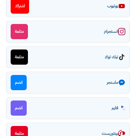
يوتيوب
اشتراك
انستجرام
متابعة
تيك توك
متابعة
ماسنجر
انضم
فايبر
انضم
بينتيريست
متابعة