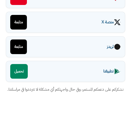
منصة X
متابعة
ثريدز
متابعة
تطبيقنا
تحميل
نشكركم على دعمكم المستمر، وفي حال واجهتكم أي مشكلة لا تترددوا في مراسلتنا.