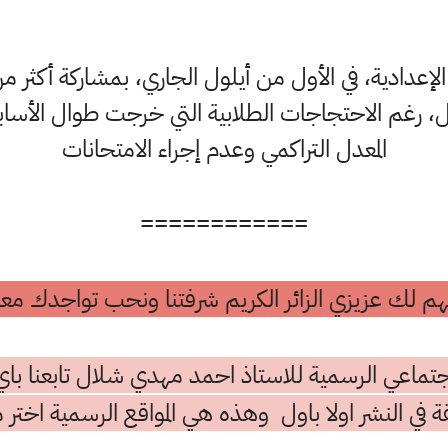
اية 23 من أيلول، رغم الاحتجاجات الطلابية التي خرجت طوال الأ
المعدل التراكمي وعدم إجراء الامتحانات
============
م لك عزيزي الزائر الكريم شرفتنا ونحب تواجدك معن
تماعي الرسمية للاستاذ احمد مهدي شلال تابعنا باي
ة في النشر اولا باول وهذه هي المواقع الرسمية اختر م