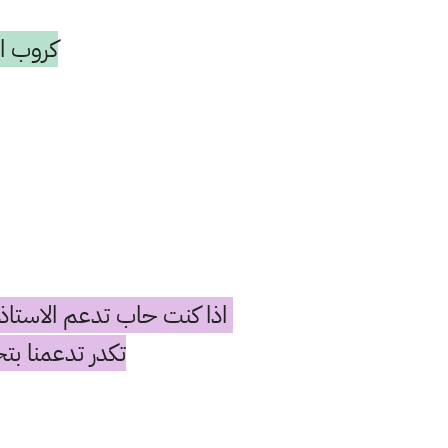
كروب ال
اذا كنت حاب تدعم الاستاذ
تكدر تدعمنا بتحويل رصيد حته لو ب