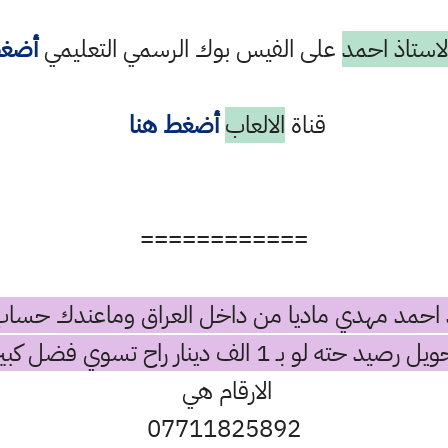
استاذ احمد
على الفيس بوك الرسمي التعليمي
أضغط
قناة
الالعاب
أضغط هنا
============
 احمد مهدي ماديا من داخل العراق وماعندك حساب 
ـ 1 الف دينار راح تسوي فضل كبير بتطوير القناة
الارقام هي
07711825892