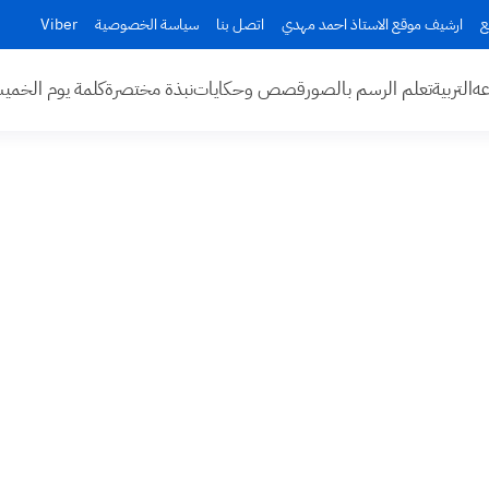
ع
ارشيف موقع الاستاذ احمد مهدي
اتصل بنا
سياسة الخصوصية
Viber
عه
التربية
تعلم الرسم بالصور
قصص وحكايات
نبذة مختصرة
كلمة يوم الخم