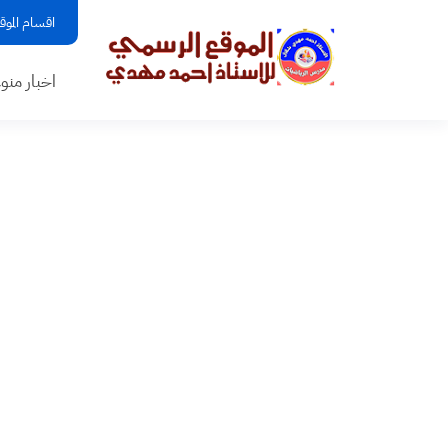
اقسام الموق
اخبار منو