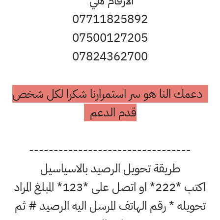
الارقام هي
07711825892
07500127205
07824362700
دعمك النا هو سر استمرارنا شكرا لكل شخص
قدم الدعم
---------------------------------
طريقة تحويل الرصيد بالاسياسيل
اكتب *222* او اتصل على *123* المبلغ المراد
تحويله * رقم الهاتف المرسل اليه الرصيد # ثم