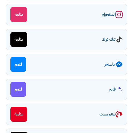
انستجرام
متابعة
تيك توك
متابعة
ماسنجر
انضم
فايبر
انضم
بينتيريست
متابعة