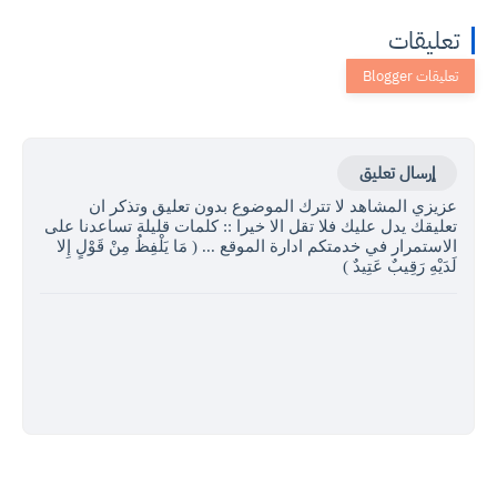
تعليقات
إرسال تعليق
عزيزي المشاهد لا تترك الموضوع بدون تعليق وتذكر ان
تعليقك يدل عليك فلا تقل الا خيرا :: كلمات قليلة تساعدنا على
الاستمرار في خدمتكم ادارة الموقع ... ( مَا يَلْفِظُ مِنْ قَوْلٍ إِلا
لَدَيْهِ رَقِيبٌ عَتِيدٌ )