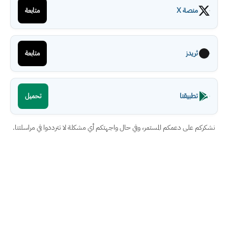
منصة X
متابعة
ثريدز
متابعة
تطبيقنا
تحميل
نشكركم على دعمكم المستمر، وفي حال واجهتكم أي مشكلة لا تترددوا في مراسلتنا.