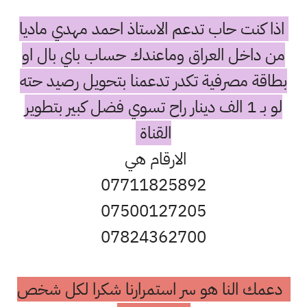
اذا كنت حاب تدعم الاستاذ احمد مهدي ماديا
من داخل العراق وماعندك حساب باي بال او
بطاقة مصرفية تكدر تدعمنا بتحويل رصيد حته
لو بـ 1 الف دينار راح تسوي فضل كبير بتطوير
القناة
الارقام هي
07711825892
07500127205
07824362700
دعمك النا هو سر استمرارنا شكرا لكل شخص