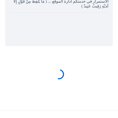
الاستمرار في خدمتكم ادارة الموقع ... ( مَا يَلْفِظُ مِنْ قَوْلٍ إِلا
لَدَيْهِ رَقِيبٌ عَتِيدٌ )