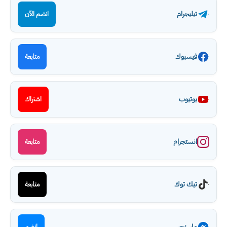
تيليجرام
انضم الآن
فيسبوك
متابعة
يوتيوب
اشتراك
انستجرام
متابعة
تيك توك
متابعة
ماسنجر
انضم