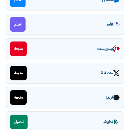
فايبر
انضم
بينتيريست
متابعة
منصة X
متابعة
ثريدز
متابعة
تطبيقنا
تحميل