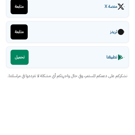
منصة X
متابعة
ثريدز
متابعة
تطبيقنا
تحميل
نشكركم على دعمكم المستمر، وفي حال واجهتكم أي مشكلة لا تترددوا في مراسلتنا.