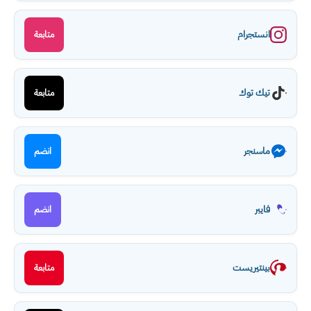
انستجرام
متابعة
تيك توك
متابعة
ماسنجر
انضم
فايبر
انضم
بينتيريست
متابعة