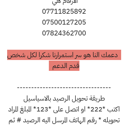
الارقام هي
07711825892
07500127205
07824362700
دعمك النا هو سر استمرارنا شكرا لكل شخص
قدم الدعم
---------------------------------
طريقة تحويل الرصيد بالاسياسيل
اكتب *222* او اتصل على *123* المبلغ المراد
تحويله * رقم الهاتف المرسل اليه الرصيد # ثم