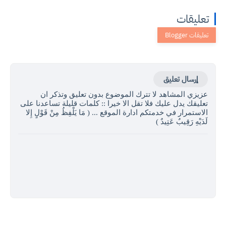
تعليقات
إرسال تعليق
عزيزي المشاهد لا تترك الموضوع بدون تعليق وتذكر ان
تعليقك يدل عليك فلا تقل الا خيرا :: كلمات قليلة تساعدنا على
الاستمرار في خدمتكم ادارة الموقع ... ( مَا يَلْفِظُ مِنْ قَوْلٍ إِلا
لَدَيْهِ رَقِيبٌ عَتِيدٌ )