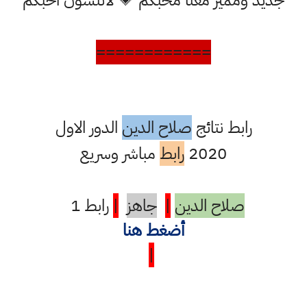
جديد ومميز معنا محبكم 💗 لاتنسون احبكم
============
رابط نتائج
صلاح الدين
الدور الاول
2020
رابط
مباشر وسريع
صلاح الدين
|
جاهز
|
رابط 1
أضغط هنا
|