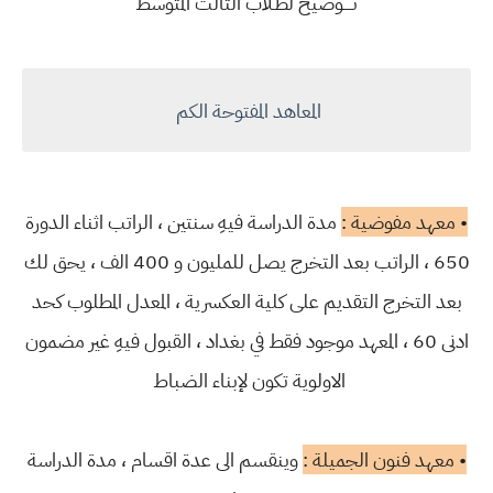
تــــوضيح لطـلاب الثالث المتوسط
المعاهد المفتوحة الكم
• معهد مفوضية :
مدة الدراسة فيهِ سنتين ، الراتب اثناء الدورة
650 ، الراتب بعد التخرج يصل للمليون و 400 الف ، يحق لك
بعد التخرج التقديم على كلية العكسرية ، المعدل المطلوب كحد
ادنى 60 ، المعهد موجود فقط في بغداد ، القبول فيهِ غير مضمون
الاولوية تكون لإبناء الضباط
• معهد فنون الجميلة :
وينقسم الى عدة اقسام ، مدة الدراسة