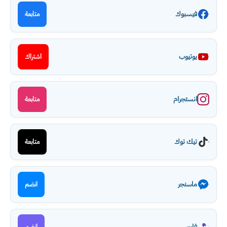
فيسبوك
متابعة
يوتيوب
اشتراك
انستجرام
متابعة
تيك توك
متابعة
ماسنجر
انضم
فايبر
انضم