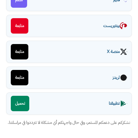
بينتيريست
متابعة
منصة X
متابعة
ثريدز
متابعة
تطبيقنا
تحميل
نشكركم على دعمكم المستمر، وفي حال واجهتكم أي مشكلة لا تترددوا في مراسلتنا.