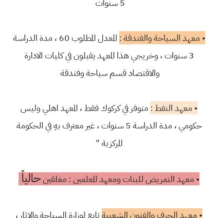
5 سنوات
• معهد السياحة والفندقة :
المعدل المطلوب 60 ، مدة الدراسة
3 سنوات ، وخريجي هذا المعهد يقبلون في كليات الادارة
والاقتصاد قسم سياحة وفندقة
• معهد النفط :
متوفر في كركوك فقط ، المعهد اهلي وليس
حكومي ، مدة الدراسة 5 سنوات ، غير معترف بهِ في الحكومة
المركزية "
حالياً
• معهد التمريض للبنات ومعهد المعلمين : مغلقين
• معهد الحرف والفنون الشعبية
تابع لوزارة السياحة والاثار ،