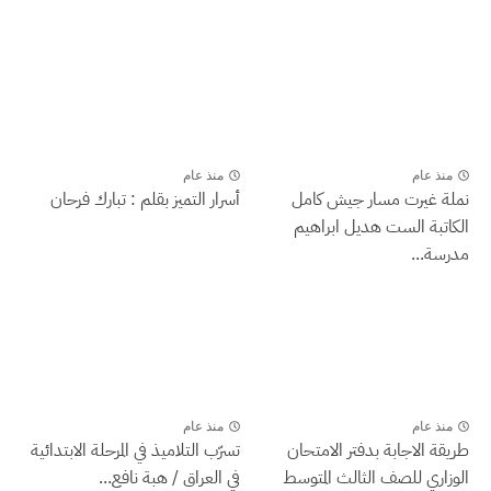
منذ عام
منذ عام
نملة غيرت مسار جيش كامل
أسرار التميز بقلم : تبارك فرحان
الكاتبة الست هديل ابراهيم
مدرسة...
منذ عام
منذ عام
طريقة الاجابة بدفتر الامتحان
تسرّب التلاميذ في المرحلة الابتدائية
الوزاري للصف الثالث المتوسط
في العراق / هبة نافع...