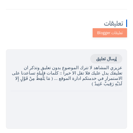
تعليقات
إرسال تعليق
عزيزي المشاهد لا تترك الموضوع بدون تعليق وتذكر ان
تعليقك يدل عليك فلا تقل الا خيرا :: كلمات قليلة تساعدنا على
الاستمرار في خدمتكم ادارة الموقع ... ( مَا يَلْفِظُ مِنْ قَوْلٍ إِلا
لَدَيْهِ رَقِيبٌ عَتِيدٌ )